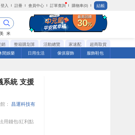
結帳
登入
註冊
會員中心
訂單查詢
購物車(0)
美
米
促銷
整箱購划算
活動總覽
家速配
超商取貨
休閒娛樂
日用生活
傢俱寢飾
服飾鞋包
議系統 支援
專館：
昌運科技有
法用錢包/紅利點