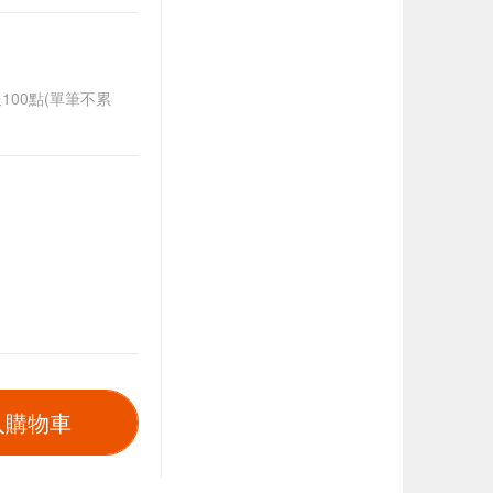
送100點(單筆不累
入購物車