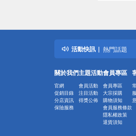
偏遠地區配
詐騙網頁！
得獎公告
活動快訊
熱門話題
銀行優惠
偏遠地區配
關於我們
主題活動
會員專區
詐騙網頁！
官網
會員活動
會員專區
促銷目錄
注目活動
大宗採購
分店資訊
得獎公佈
購物須知
保險服務
會員服務條款
隱私權政策
退貨須知