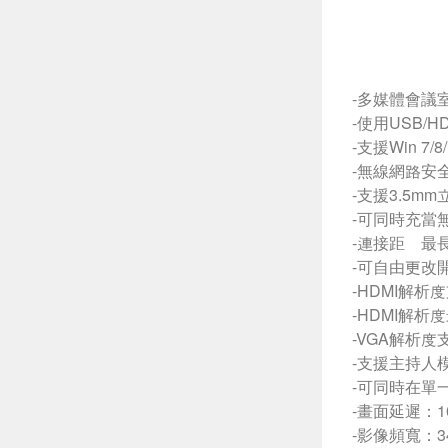
-多媒體會議
-使用USB/
-支援Win 7/8
-無線網路安全性
-支援3.5m
-可同時充當
-連接距離最
-可自由更改
-HDMI解析度支援
-HDMI解析度
-VGA解析度支援
-支援主持人
-可同時在單一
-畫面延遲：1
-影像頻寬：34