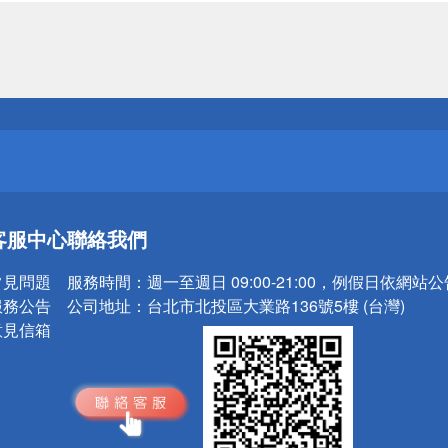
送
請小心！
送
客服中心
聯絡我們
請小心！
常見問題
服務時間：
週一至週日 09:00-21:00，例假日依網站
服務公告
公司地址：
台北市北投區大業路136號5樓 (台灣)
意見信箱