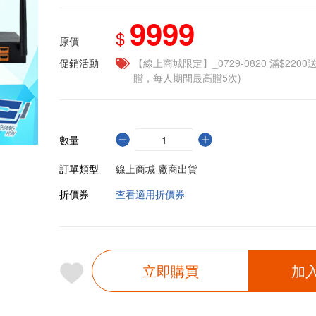
9999
$
原價
促銷活動
【線上商城限定】_0729-0820 滿$2200
贈，每人期間最高贈5次)
數量
訂單類型
線上商城 廠商出貨
折價券
查看適用折價券
立即購買
加