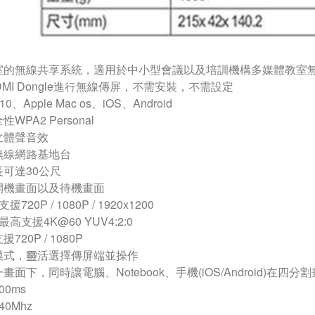
室的無線共享系統，適用於中小型會議以及培訓機構多媒體教室
HDMI Dongle進行無線傳屏，不需安裝，不需設定
/10、Apple Mac os、iOS、Android
WPA2 Personal
m立體聲音效
無線網路基地台
長可達30公尺
開機畫面以及待機畫面
720P / 1080P / 1920x1200
最高支援4K@60 YUV4:2:0
720P / 1080P
模式，靈活選擇傳屏端並操作
畫面下，同時讓電腦、Notebook、手機(iOS/Android)在
00ms
0Mhz