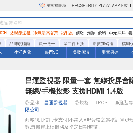
萬家福服務
PROSPERITY PLAZA APP下載
IGN
父親節送禮
冷氣最高省萬
福利品
餅乾
泡麵
飲料
中元拜拜
義
洋芋片
城
品牌旗艦館
買一送一
第二件五折
點數加碼送
檔期
泡
生活家電
熱門3C
美妝個清
嬰童保健
昌運監視器 限量一套 無線投屏會
無線/手機投影 支援HDMI 1.4版
◎品牌：
昌運監視器
◎規格： 1PCS
◎逛逛
限公司
商城限用信用卡支付(不納入VIP資格之累積計算),無
數,無搬運上樓服務及指定日期/時間.