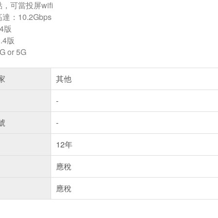
，可當投屏wifi
：10.2Gbps
.4版
.4版
 or 5G
家
其他
-
號
-
12年
應稅
應稅