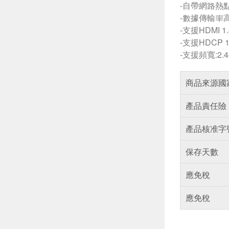
-自帶網路熱點
-數據傳輸率高達
-支援HDMI 1
-支援HDCP 1
-支援頻寬:2.4G
商品來源國
產品責任險
產品核准字
保存天數
應免稅
應免稅