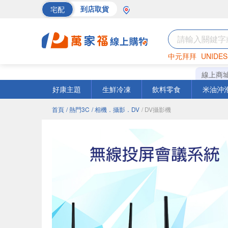
宅配
到店取貨
中元拜拜
UNIDES
巧克力
罐頭
海苔
線上商
好康主題
生鮮冷凍
飲料零食
米油沖
首頁
/ 熱門3C
/ 相機．攝影．DV
/ DV攝影機