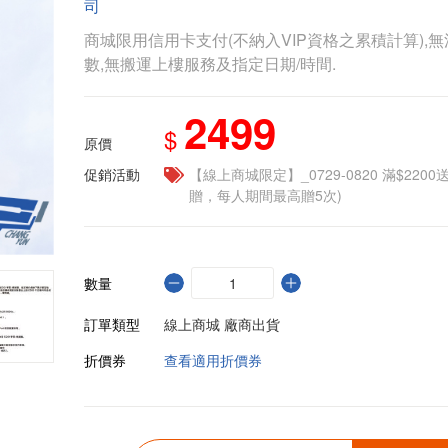
司
商城限用信用卡支付(不納入VIP資格之累積計算),無
數,無搬運上樓服務及指定日期/時間.
2499
$
原價
促銷活動
【線上商城限定】_0729-0820 滿$2200
贈，每人期間最高贈5次)
數量
訂單類型
線上商城 廠商出貨
折價券
查看適用折價券