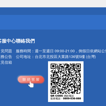
送
請小心！
送
客服中心
聯絡我們
請小心！
常見問題
服務時間：
週一至週日 09:00-21:00，例假日依網站
服務公告
公司地址：
台北市北投區大業路136號5樓 (台灣)
意見信箱