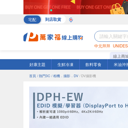
宅配
到店取貨
中元拜拜
UNIDES
海苔
巧克力
罐頭
線上商
好康主題
生鮮冷凍
飲料零食
米油沖
首頁
/ 熱門3C
/ 相機．攝影．DV
/ DV攝影機