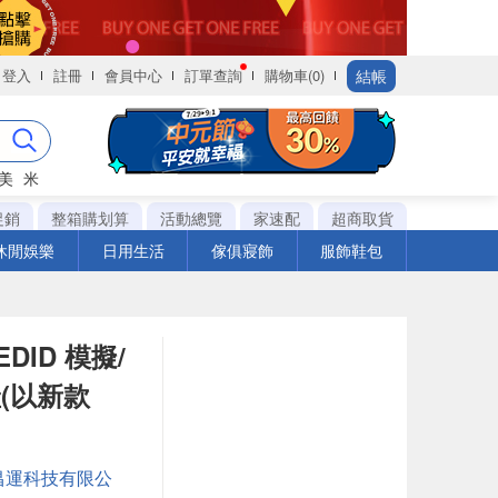
結帳
登入
註冊
會員中心
訂單查詢
購物車(0)
美
米
促銷
整箱購划算
活動總覽
家速配
超商取貨
休閒娛樂
日用生活
傢俱寢飾
服飾鞋包
DID 模擬/
停產(以新款
昌運科技有限公