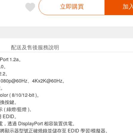
立即購買
加
配送及售後服務說明
Port 1.2a。
.0。
2.2。
080p@60Hz、4Kx2K@60Hz。
放。
or ( 8/10/12-bit )。
式切換按鍵。
 ( 綠燈/藍燈 )。
 EDID。
，透過 DisplayPort 相容裝置供電。
：-將顯示器型號正確燒錄並儲存至 EDID 學習/模擬器。