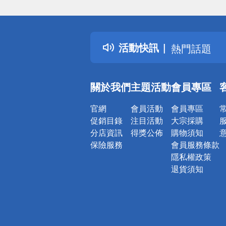
偏遠地區配
詐騙網頁！
得獎公告
活動快訊
熱門話題
銀行優惠
偏遠地區配
關於我們
主題活動
會員專區
詐騙網頁！
官網
會員活動
會員專區
促銷目錄
注目活動
大宗採購
分店資訊
得獎公佈
購物須知
保險服務
會員服務條款
隱私權政策
退貨須知