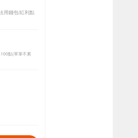
法用錢包/紅利點
送100點(單筆不累