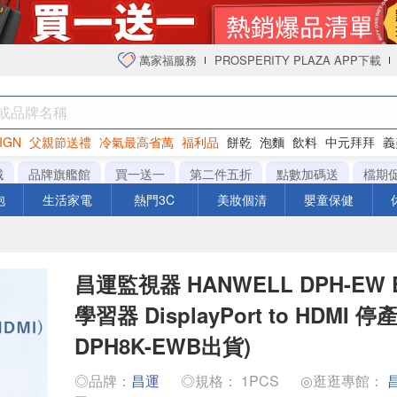
萬家福服務
PROSPERITY PLAZA APP下載
IGN
父親節送禮
冷氣最高省萬
福利品
餅乾
泡麵
飲料
中元拜拜
義
衛生紙
城
品牌旗艦館
買一送一
第二件五折
點數加碼送
檔期
泡
生活家電
熱門3C
美妝個清
嬰童保健
昌運監視器 HANWELL DPH-EW E
學習器 DisplayPort to HDMI 
DPH8K-EWB出貨)
◎品牌：
昌運
◎規格： 1PCS
◎逛逛專館：