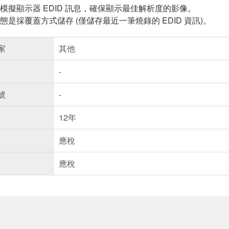
：-模擬顯示器 EDID 訊息，確保顯示最佳解析度的影像。
擬狀態是採覆蓋方式儲存 (僅儲存最近一筆燒錄的 EDID 資訊)。
家
其他
-
號
-
12年
應稅
應稅