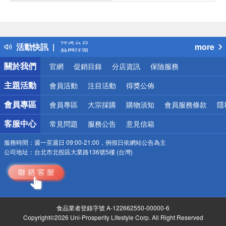
偏遠地區配送
詐騙網頁！請小心！
得獎公告
活動快訊
more
熱門話題
銀行優惠
關於我們
官網
促銷目錄
分店資訊
保險服務
偏遠地區配送
詐騙網頁！請小心！
主題活動
會員活動
注目活動
得獎公佈
會員專區
會員專區
大宗採購
購物須知
會員服務條款
隱
客服中心
常見問題
服務公告
意見信箱
服務時間：
週一至週日 09:00-21:00，例假日依網站公告為主
公司地址：
台北市北投區大業路136號5樓 (台灣)
食品業者登錄字號 A-122662550-00000-6
Copyright©2026 Uni-Prosperity Lifestyle Corp. All Right Reserved