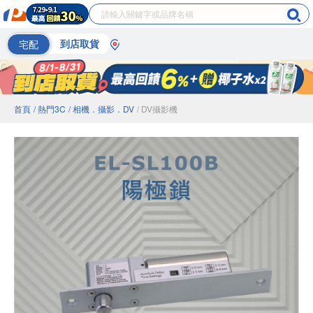
宅配
到店取貨
首頁
/ 熱門3C
/ 相機．攝影．DV
/ DV攝影機