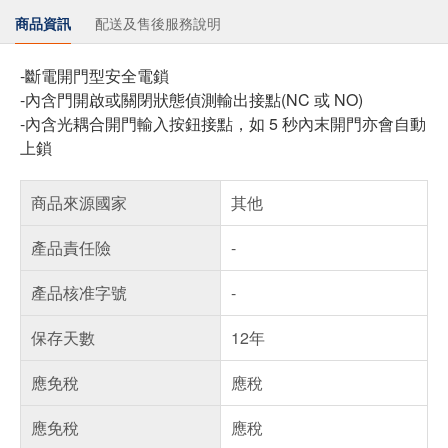
商品資訊
配送及售後服務說明
-斷電開門型安全電鎖
-內含門開啟或關閉狀態偵測輸出接點(NC 或 NO)
-內含光耦合開門輸入按鈕接點，如 5 秒內末開門亦會自動
上鎖
商品來源國家
其他
產品責任險
-
產品核准字號
-
保存天數
12年
應免稅
應稅
應免稅
應稅