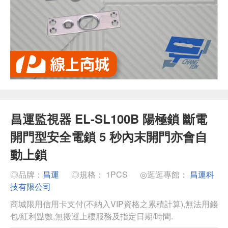
昌運監視器 EL-SL100B 陽極鎖 斷電
開門型安全電鎖 5 秒內末開門亦會自
動上鎖
◎品牌：
昌運
◎規格： 1PCS
◎逛逛專館：
昌運科
技有限公司
商城限用信用卡支付(不納入VIP資格之累積計算),無法用錢
包/紅利點數,無搬運上樓服務及指定日期/時間.