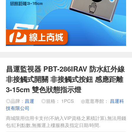
昌運監視器 PBT-286IRAV 防水紅外線
非接觸式開關 非接觸式按鈕 感應距離
3-15cm 雙色狀態指示燈
◎品牌：
昌運
◎規格： 1PCS
◎逛逛專館：
昌運科
技有限公司
商城限用信用卡支付(不納入VIP資格之累積計算),無法用錢
包/紅利點數,無搬運上樓服務及指定日期/時間.