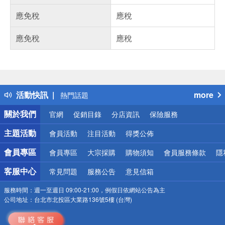
應免稅
應稅
應免稅
應稅
偏遠地區配送
詐騙網頁！請小心！
得獎公告
活動快訊
more
熱門話題
銀行優惠
關於我們
官網
促銷目錄
分店資訊
保險服務
偏遠地區配送
詐騙網頁！請小心！
主題活動
會員活動
注目活動
得獎公佈
會員專區
會員專區
大宗採購
購物須知
會員服務條款
隱
客服中心
常見問題
服務公告
意見信箱
服務時間：
週一至週日 09:00-21:00，例假日依網站公告為主
公司地址：
台北市北投區大業路136號5樓 (台灣)