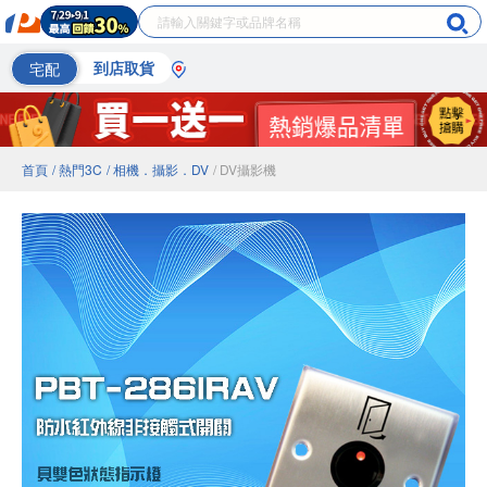
宅配
到店取貨
首頁
/ 熱門3C
/ 相機．攝影．DV
/ DV攝影機