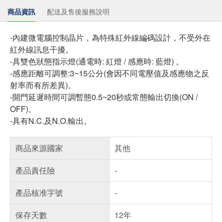
商品資訊
配送及售後服務說明
-內建微電腦控制晶片，為特殊紅外線編碼設計，不受外在
紅外線訊息干擾。
-具雙色狀態指示燈(通電時: 紅燈 / 感應時: 藍燈) 。
-感應距離可調整:3~15公分(會因不同電壓值及感應物之反
射率而有所差異)。
-開門延遲時間可調暫態0.5~20秒或常態輸出切換(ON /
OFF)。
-具有N.C.及N.O.輸出。
商品來源國家
其他
產品責任險
-
產品核准字號
-
保存天數
12年