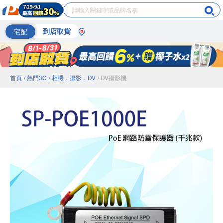
宅配
到店取貨
首頁
/ 熱門3C
/ 相機．攝影．DV
/ DV攝影機