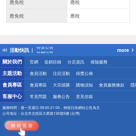
應免稅
應稅
應免稅
應稅
偏遠地區配送
詐騙網頁！請小心！
得獎公告
活動快訊
more
熱門話題
銀行優惠
關於我們
官網
促銷目錄
分店資訊
保險服務
偏遠地區配送
詐騙網頁！請小心！
主題活動
會員活動
注目活動
得獎公佈
會員專區
會員專區
大宗採購
購物須知
會員服務條款
隱
客服中心
常見問題
服務公告
意見信箱
服務時間：
週一至週日 09:00-21:00，例假日依網站公告為主
公司地址：
台北市北投區大業路136號5樓 (台灣)