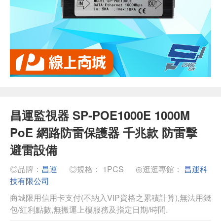
昌運監視器 SP-POE1000E 1000M
PoE 網路防雷保護器 千兆款 防雷擊
避雷設備
◎品牌：
昌運
◎規格： 1PCS
◎逛逛專館：
昌運科
技有限公司
商城限用信用卡支付(不納入VIP資格之累積計算),無法用錢
包/紅利點數,無搬運上樓服務及指定日期/時間.