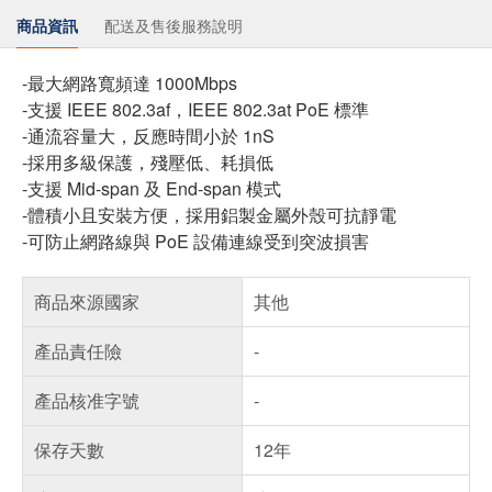
商品資訊
配送及售後服務說明
-最大網路寬頻達 1000Mbps
-支援 IEEE 802.3af，IEEE 802.3at PoE 標準
-通流容量大，反應時間小於 1nS
-採用多級保護，殘壓低、耗損低
-支援 Mid-span 及 End-span 模式
-體積小且安裝方便，採用鋁製金屬外殼可抗靜電
-可防止網路線與 PoE 設備連線受到突波損害
商品來源國家
其他
產品責任險
-
產品核准字號
-
保存天數
12年