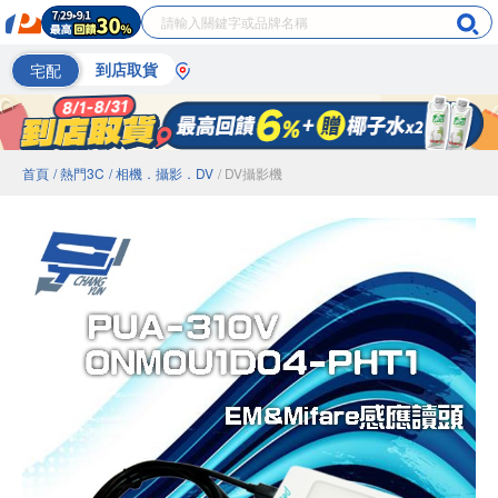
宅配
到店取貨
首頁
/ 熱門3C
/ 相機．攝影．DV
/ DV攝影機