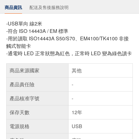
商品資訊
配送及售後服務說明
-USB單向 線2米
-符合 ISO 14443A / EM 標準
-用於讀取 ISO14443A S50/S70、EM4100/TK4100 非接
觸式智能卡
-通電時 LED 正常狀態為紅色，正常時 LED 變為綠色讀卡
商品來源國家
其他
產品責任險
-
產品核准字號
-
保存天數
12年
電源規格
USB