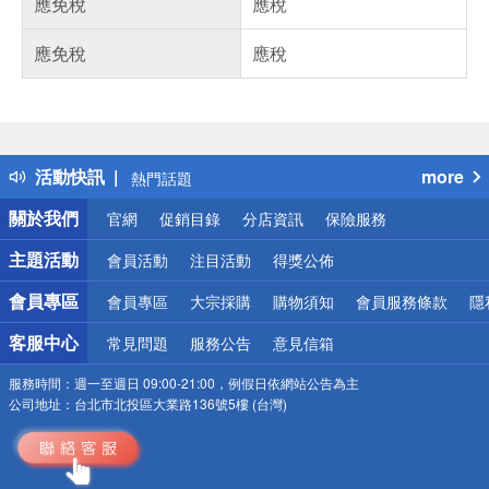
應免稅
應稅
應免稅
應稅
偏遠地區配送
詐騙網頁！請小心！
得獎公告
活動快訊
more
熱門話題
銀行優惠
關於我們
官網
促銷目錄
分店資訊
保險服務
偏遠地區配送
詐騙網頁！請小心！
主題活動
會員活動
注目活動
得獎公佈
會員專區
會員專區
大宗採購
購物須知
會員服務條款
隱
客服中心
常見問題
服務公告
意見信箱
服務時間：
週一至週日 09:00-21:00，例假日依網站公告為主
公司地址：
台北市北投區大業路136號5樓 (台灣)