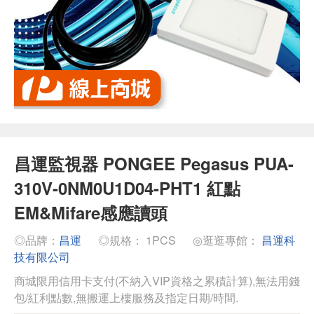
昌運監視器 PONGEE Pegasus PUA-
310V-0NM0U1D04-PHT1 紅點
EM&Mifare感應讀頭
◎品牌：
昌運
◎規格： 1PCS
◎逛逛專館：
昌運科
技有限公司
商城限用信用卡支付(不納入VIP資格之累積計算),無法用錢
包/紅利點數,無搬運上樓服務及指定日期/時間.