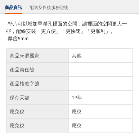
商品資訊
配送及售後服務說明
-墊片可以增加單聯孔裡面的空間，讓裡面的空間更大一
些，配線安裝「更方便」「更快速」「更順利」。
-厚度5mm
商品來源國家
其他
產品責任險
-
產品核准字號
-
保存天數
12年
應免稅
應稅
應免稅
應稅