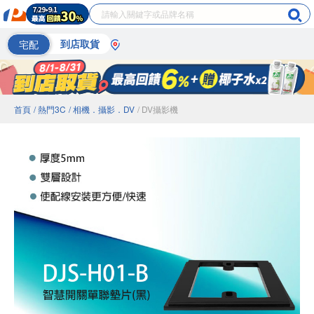
宅配
到店取貨
首頁
/ 熱門3C
/ 相機．攝影．DV
/ DV攝影機