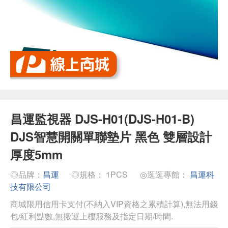
昌運監視器 DJS-H01(DJS-H01-B)
DJS智慧開關單聯墊片 黑色 雙層設計
厚度5mm
◎品牌：
昌運
◎規格： 1PCS
◎逛逛專館：
昌運科
技有限公司
商城限用信用卡支付(不納入VIP資格之累積計算),無法用錢
包/紅利點數,無搬運上樓服務及指定日期/時間.