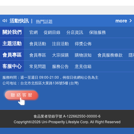
偏遠地區配送
詐騙網頁！請小心！
得獎公告
活動快訊
more
熱門話題
銀行優惠
關於我們
官網
促銷目錄
分店資訊
保險服務
偏遠地區配送
詐騙網頁！請小心！
主題活動
會員活動
注目活動
得獎公佈
會員專區
會員專區
大宗採購
購物須知
會員服務條款
隱
客服中心
常見問題
服務公告
意見信箱
服務時間：
週一至週日 09:00-21:00，例假日依網站公告為主
公司地址：
台北市北投區大業路136號5樓 (台灣)
食品業者登錄字號 A-122662550-00000-6
Copyright©2026 Uni-Prosperity Lifestyle Corp. All Right Reserved