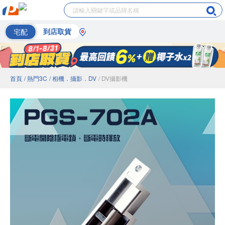
宅配
到店取貨
首頁
/ 熱門3C
/ 相機．攝影．DV
/ DV攝影機