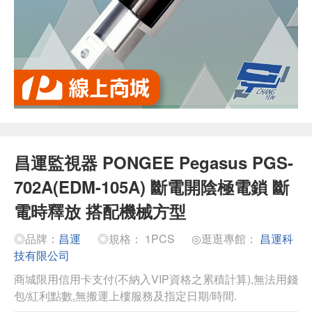
昌運監視器 PONGEE Pegasus PGS-
702A(EDM-105A) 斷電開陰極電鎖 斷
電時釋放 搭配機械方型
◎品牌：
昌運
◎規格： 1PCS
◎逛逛專館：
昌運科
技有限公司
商城限用信用卡支付(不納入VIP資格之累積計算),無法用錢
包/紅利點數,無搬運上樓服務及指定日期/時間.