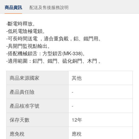
商品資訊
配送及售後服務說明
-斷電時釋放。
-低耗電陰極電鎖。
-可長時間送電 ，適合重負載，鋁、鐵門用。
-具開門監視點輸出。
-搭配機械鎖舌：方型鎖舌(MK-338)。
-適用範圍：鋁門、鐵門、硫化銅門、木門 。
商品來源國家
其他
產品責任險
-
產品核准字號
-
保存天數
12年
應免稅
應稅