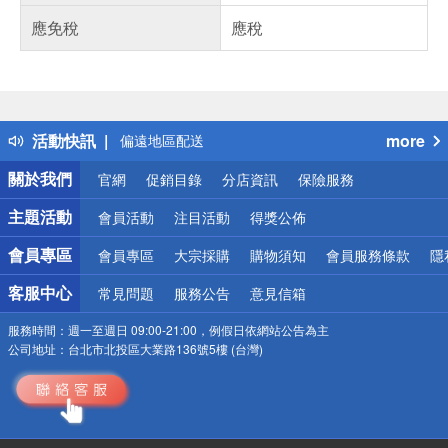
應免稅
應稅
偏遠地區配送
詐騙網頁！請小心！
得獎公告
熱門話題
銀行優惠
活動快訊
more
偏遠地區配送
詐騙網頁！請小心！
關於我們
官網
促銷目錄
分店資訊
保險服務
主題活動
會員活動
注目活動
得獎公佈
會員專區
會員專區
大宗採購
購物須知
會員服務條款
隱
客服中心
常見問題
服務公告
意見信箱
服務時間：
週一至週日 09:00-21:00，例假日依網站公告為主
公司地址：
台北市北投區大業路136號5樓 (台灣)