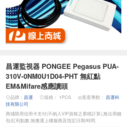
昌運監視器 PONGEE Pegasus PUA-
310V-0NM0U1D04-PHT 無紅點
EM&Mifare感應讀頭
◎品牌：
昌運
◎規格： 1PCS
◎逛逛專館：
昌運科
技有限公司
商城限用信用卡支付(不納入VIP資格之累積計算),無法用錢
包/紅利點數,無搬運上樓服務及指定日期/時間.