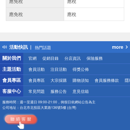
應免稅
應稅
應免稅
應稅
偏遠地區配送
詐騙網頁！請小心！
得獎公告
活動快訊
more
熱門話題
銀行優惠
關於我們
官網
促銷目錄
分店資訊
保險服務
偏遠地區配送
詐騙網頁！請小心！
主題活動
會員活動
注目活動
得獎公佈
會員專區
會員專區
大宗採購
購物須知
會員服務條款
隱
客服中心
常見問題
服務公告
意見信箱
服務時間：
週一至週日 09:00-21:00，例假日依網站公告為主
公司地址：
台北市北投區大業路136號5樓 (台灣)