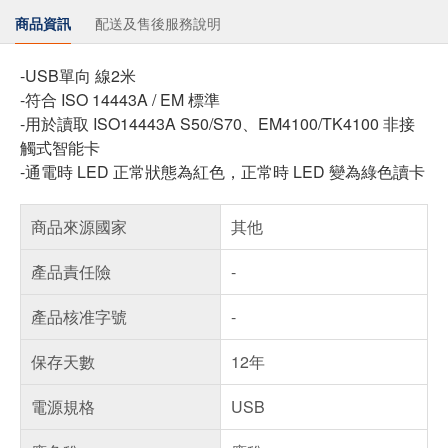
商品資訊
配送及售後服務說明
-USB單向 線2米
-符合 ISO 14443A / EM 標準
-用於讀取 ISO14443A S50/S70、EM4100/TK4100 非接
觸式智能卡
-通電時 LED 正常狀態為紅色，正常時 LED 變為綠色讀卡
商品來源國家
其他
產品責任險
-
產品核准字號
-
保存天數
12年
電源規格
USB