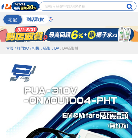
宅配
到店取貨
首頁
/ 熱門3C
/ 相機．攝影．DV
/ DV攝影機