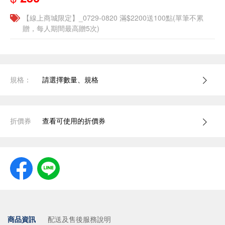
【線上商城限定】_0729-0820 滿$2200送100點(單筆不累
贈，每人期間最高贈5次)
規格：
請選擇數量、規格
折價券
查看可使用的折價券
商品資訊
配送及售後服務說明