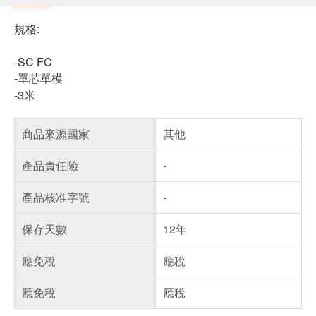
規格:
-SC FC
-單芯單模
-3米
商品來源國家
其他
產品責任險
-
產品核准字號
-
保存天數
12年
應免稅
應稅
應免稅
應稅