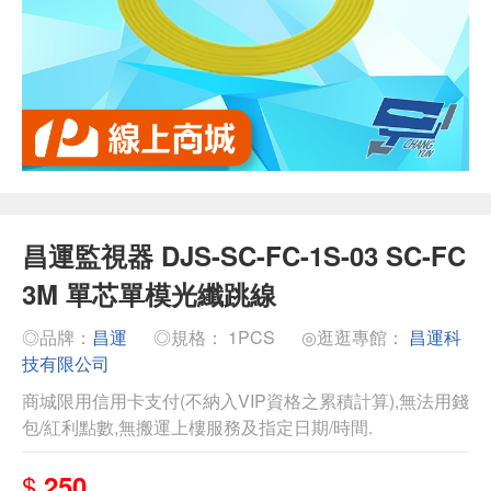
昌運監視器 DJS-SC-FC-1S-03 SC-FC
3M 單芯單模光纖跳線
◎品牌：
昌運
◎規格： 1PCS
◎逛逛專館：
昌運科
技有限公司
商城限用信用卡支付(不納入VIP資格之累積計算),無法用錢
包/紅利點數,無搬運上樓服務及指定日期/時間.
$
250