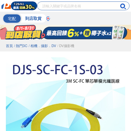
宅配
到店取貨
首頁
/ 熱門3C
/ 相機．攝影．DV
/ DV攝影機