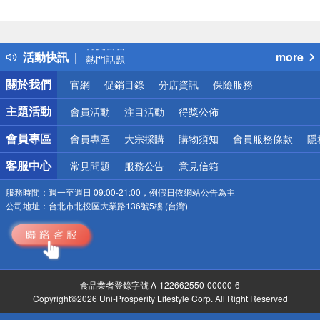
偏遠地區配送
詐騙網頁！請小心！
得獎公告
活動快訊
more
熱門話題
銀行優惠
關於我們
官網
促銷目錄
分店資訊
保險服務
偏遠地區配送
詐騙網頁！請小心！
主題活動
會員活動
注目活動
得獎公佈
會員專區
會員專區
大宗採購
購物須知
會員服務條款
隱
客服中心
常見問題
服務公告
意見信箱
服務時間：
週一至週日 09:00-21:00，例假日依網站公告為主
公司地址：
台北市北投區大業路136號5樓 (台灣)
食品業者登錄字號 A-122662550-00000-6
Copyright©2026 Uni-Prosperity Lifestyle Corp. All Right Reserved