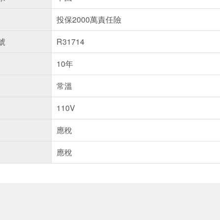
投保2000萬責任險
號
R31714
10年
常溫
110V
應稅
應稅