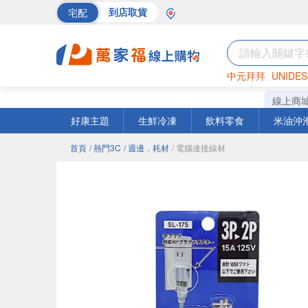
宅配
到店取貨
中元拜拜
UNIDES
巧克力
罐頭
海苔
線上商
好康主題
生鮮冷凍
飲料零食
米油沖
首頁
/ 熱門3C
/ 週邊．耗材
/ 電腦連接線材