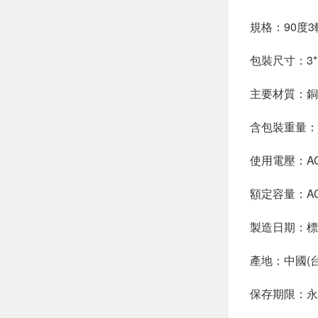
規格：90度3
包裝尺寸：3*7
主要材質：銅
含包裝重量：
使用電壓：AC 
額定容量：AC 
製造日期：標
產地：中國(
保存期限：永