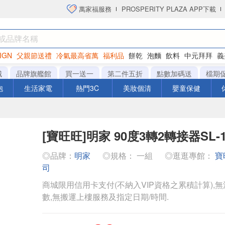
萬家福服務
PROSPERITY PLAZA APP下載
IGN
父親節送禮
冷氣最高省萬
福利品
餅乾
泡麵
飲料
中元拜拜
義
洋芋片
城
品牌旗艦館
買一送一
第二件五折
點數加碼送
檔期
泡
生活家電
熱門3C
美妝個清
嬰童保健
[寶旺旺]明家 90度3轉2轉接器SL-1
◎品牌：
明家
◎規格： 一組
◎逛逛專館：
寶
司
商城限用信用卡支付(不納入VIP資格之累積計算),無
數,無搬運上樓服務及指定日期/時間.