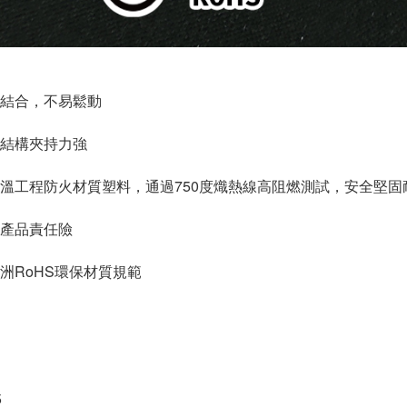
結合，不易鬆動
結構夾持力強
溫工程防火材質塑料，通過750度熾熱線高阻燃測試，安全堅固
產品責任險
洲RoHS環保材質規範
5