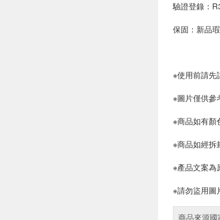
驗證登錄：R31
保固：新品瑕
※使用前請先
※圖片僅供參
※商品如有顏
※商品如經拆
※產品文案為
※請勿盜用圖
商品來源國