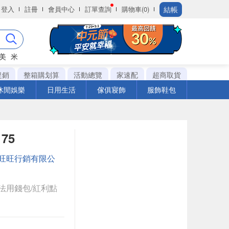
結帳
登入
註冊
會員中心
訂單查詢
購物車(0)
美
米
促銷
整箱購划算
活動總覽
家速配
超商取貨
休閒娛樂
日用生活
傢俱寢飾
服飾鞋包
75
旺旺行銷有限公
法用錢包/紅利點