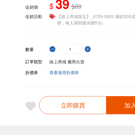
39
$
$89
促銷價
促銷活動
【線上商城限定】_0729-0820 滿$2200
贈，每人期間最高贈5次)
數量
訂單類型
線上商城 廠商出貨
折價券
查看適用折價券
立即購買
加