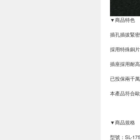
▼商品特色
插孔插拔緊密
採用特殊銅片
插座採用耐高
已投保兩千萬
本產品符合歐
▼商品規格
型號：SL-17