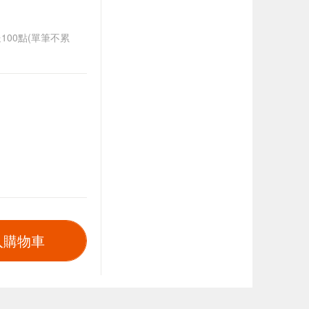
送100點(單筆不累
入購物車