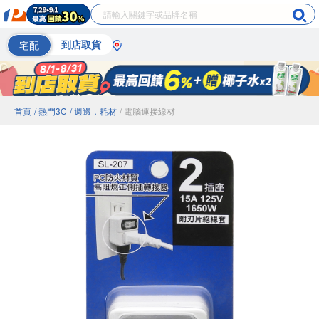
宅配
到店取貨
首頁
/ 熱門3C
/ 週邊．耗材
/ 電腦連接線材