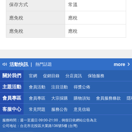
保存方式
常溫
應免稅
應稅
應免稅
應稅
偏遠地區配送
詐騙網頁！請小心！
得獎公告
活動快訊
more
熱門話題
銀行優惠
關於我們
官網
促銷目錄
分店資訊
保險服務
偏遠地區配送
詐騙網頁！請小心！
主題活動
會員活動
注目活動
得獎公佈
會員專區
會員專區
大宗採購
購物須知
會員服務條款
隱
客服中心
常見問題
服務公告
意見信箱
服務時間：
週一至週日 09:00-21:00，例假日依網站公告為主
公司地址：
台北市北投區大業路136號5樓 (台灣)