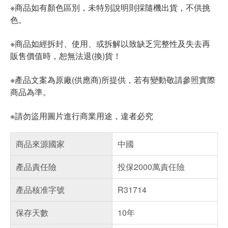
※商品如有顏色區別，未特別說明則採隨機出貨，不供挑
色。
※商品如經拆封、使用、或拆解以致缺乏完整性及失去再
販售價值時，恕無法退(換)貨！
※產品文案為原廠(供應商)所提供，若有變動敬請參照實際
商品為準。
※請勿盜用圖片進行商業用途，違者必究
商品來源國家
中國
產品責任險
投保2000萬責任險
產品核准字號
R31714
保存天數
10年