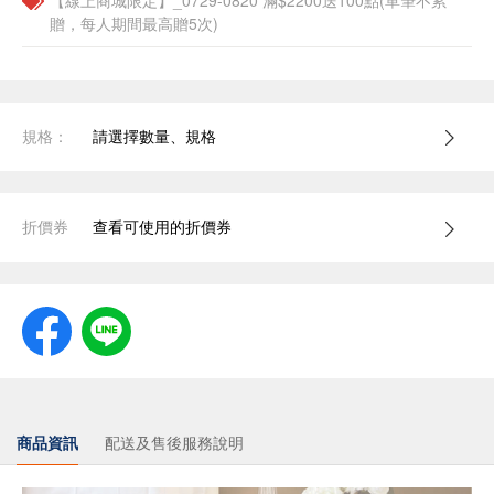
【線上商城限定】_0729-0820 滿$2200送100點(單筆不累
贈，每人期間最高贈5次)
規格：
請選擇數量、規格
折價券
查看可使用的折價券
商品資訊
配送及售後服務說明