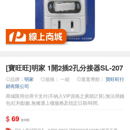
[寶旺旺]明家 1開2插2孔分接器SL-207
◎品牌：
明家
◎規格： 一組
◎逛逛專館：
寶旺旺行
銷有限公司
商城限用信用卡支付(不納入VIP資格之累積計算),無法用錢
包/紅利點數,無搬運上樓服務及指定日期/時間.
$
69
$189