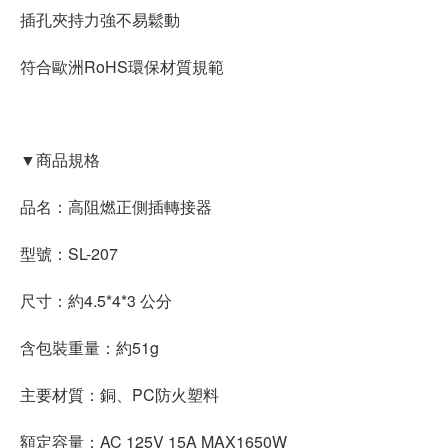
插孔夾持力強不易鬆動
符合歐洲RoHS環保材質規範
▼商品規格
品名：高阻燃正側插轉接器
型號：SL-207
尺寸：約4.5*4*3 公分
含包裝重量：約51g
主要材質：銅、PC防火塑料
額定容量：AC 125V 15A MAX1650W