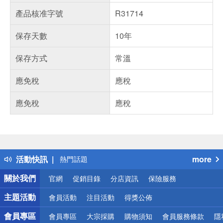
產品核准字號
R31714
保存天數
10年
保存方式
常溫
應免稅
應稅
應免稅
應稅
偏遠地區配送
詐騙網頁！請小心！
得獎公告
活動快訊
more
熱門話題
銀行優惠
關於我們
官網
促銷目錄
分店資訊
保險服務
偏遠地區配送
詐騙網頁！請小心！
主題活動
會員活動
注目活動
得獎公佈
會員專區
會員專區
大宗採購
購物須知
會員服務條款
隱