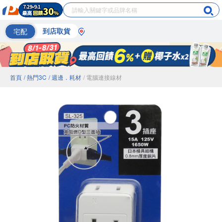
宅配
到店取貨
首頁
/ 熱門3C
/ 週邊．耗材
/ 電腦連接線材