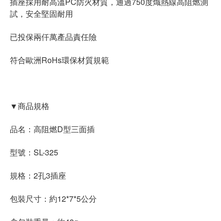
插座採用耐高溫PC防火材質，通過750度熾熱線高阻燃測
試，安全堅固耐用
已投保兩仟萬產品責任險
符合歐洲RoHs環保材質規範
▼商品規格
品名：高阻燃D型三面插
型號：SL-325
規格：2孔3插座
包裝尺寸：約12*7*5公分