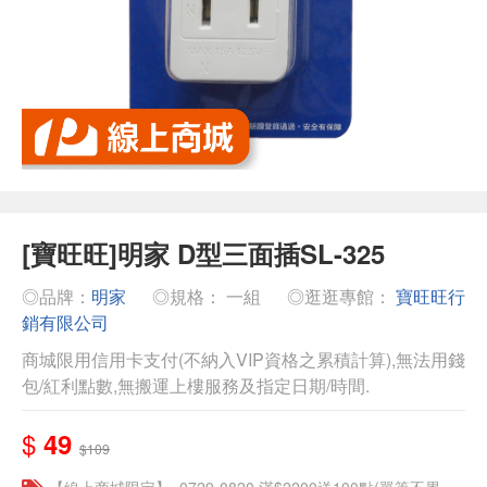
[寶旺旺]明家 D型三面插SL-325
◎品牌：
明家
◎規格： 一組
◎逛逛專館：
寶旺旺行
銷有限公司
商城限用信用卡支付(不納入VIP資格之累積計算),無法用錢
包/紅利點數,無搬運上樓服務及指定日期/時間.
$
49
$109