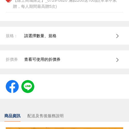
【線上商城限定】_0729-0820 滿$2200送100點(單筆不累
贈，每人期間最高贈5次)
規格：
請選擇數量、規格
折價券
查看可使用的折價券
商品資訊
配送及售後服務說明