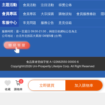
詐騙網頁！請小心！
主題活動
會員活動
注目活動
得獎公佈
會員專區
會員專區
大宗採購
購物須知
會員服務條款
隱
客服中心
常見問題
服務公告
意見信箱
服務時間：
週一至週日 09:00-21:00，例假日依網站公告為主
公司地址：
台北市北投區大業路136號5樓 (台灣)
食品業者登錄字號 A-122662550-00000-6
Copyright©2026 Uni-Prosperity Lifestyle Corp. All Right Reserved
0
立即購買
加入購物車
收藏
購物車