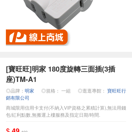
[寶旺旺]明家 180度旋轉三面插(3插
座)TM-A1
◎品牌：
明家
◎規格： 一組
◎逛逛專館：
寶旺旺行
銷有限公司
商城限用信用卡支付(不納入VIP資格之累積計算),無法用錢
包/紅利點數,無搬運上樓服務及指定日期/時間.
$
49
$99