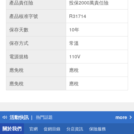
產品責任險
投保2000萬責任險
產品核准字號
R31714
保存天數
10年
保存方式
常溫
電源規格
110V
應免稅
應稅
應免稅
應稅
偏遠地區配送
詐騙網頁！請小心！
得獎公告
活動快訊
more
熱門話題
銀行優惠
關於我們
官網
促銷目錄
分店資訊
保險服務
偏遠地區配送