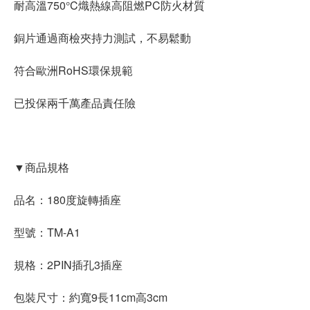
耐高溫750°C熾熱線高阻燃PC防火材質
銅片通過商檢夾持力測試，不易鬆動
符合歐洲RoHS環保規範
已投保兩千萬產品責任險
▼商品規格
品名：180度旋轉插座
型號：TM-A1
規格：2PIN插孔3插座
包裝尺寸：約寬9長11cm高3cm