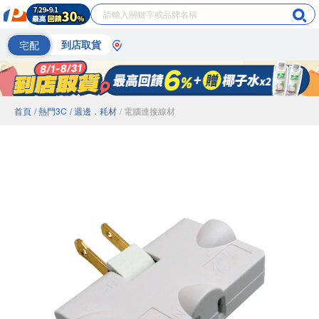
宅配
到店取貨
首頁
/ 熱門3C
/ 週邊．耗材
/ 電腦連接線材