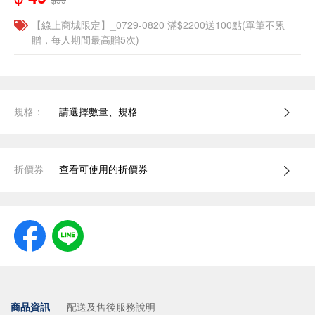
【線上商城限定】_0729-0820 滿$2200送100點(單筆不累
贈，每人期間最高贈5次)
規格：
請選擇數量、規格
折價券
查看可使用的折價券
商品資訊
配送及售後服務說明