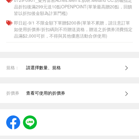
0729-0901_曼秀雷敦Acnes.Men's.肌研.Melano CC.防曬指定
品折扣後滿299元送10點OPENPOINT(單筆最高贈20點，回饋
皆以折扣後金額為計算門檻)
即日起-9/1 不限金額下單贈$200券(單筆不累贈，請注意訂單
如使用折價券/折扣碼則不符贈送資格，贈送之折價券消費指定
品滿$2,000可折，不得與其他優惠活動合併使用)
規格：
請選擇數量、規格
折價券
查看可使用的折價券