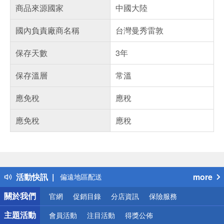
商品來源國家
中國大陸
國內負責廠商名稱
台灣曼秀雷敦
保存天數
3年
保存溫層
常溫
應免稅
應稅
應免稅
應稅
偏遠地區配送
詐騙網頁！請小心！
得獎公告
熱門話題
銀行優惠
活動快訊
more
偏遠地區配送
詐騙網頁！請小心！
關於我們
官網
促銷目錄
分店資訊
保險服務
主題活動
會員活動
注目活動
得獎公佈