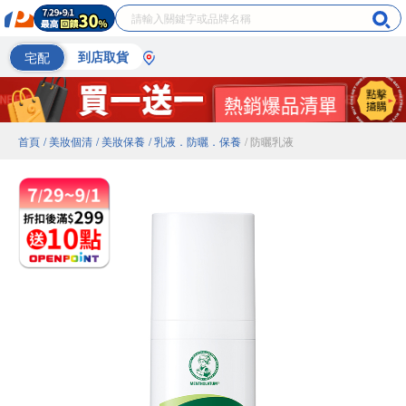
宅配
到店取貨
首頁
/ 美妝個清
/ 美妝保養
/ 乳液．防曬．保養
/ 防曬乳液