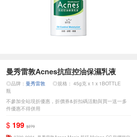
曼秀雷敦Acnes抗痘控油保濕乳液
◎品牌：
曼秀雷敦
◎規格： 45g克 x 1 x 1BOTTLE
瓶
不參加全站現折優惠，折價券&折扣碼活動與買一送一多
件優惠不得併用
$
199
$270