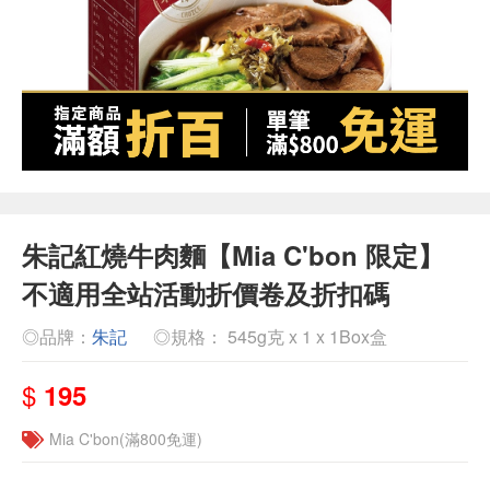
朱記紅燒牛肉麵【Mia C'bon 限定】
不適用全站活動折價卷及折扣碼
◎品牌：
朱記
◎規格： 545g克 x 1 x 1Box盒
$
195
Mia C'bon(滿800免運)