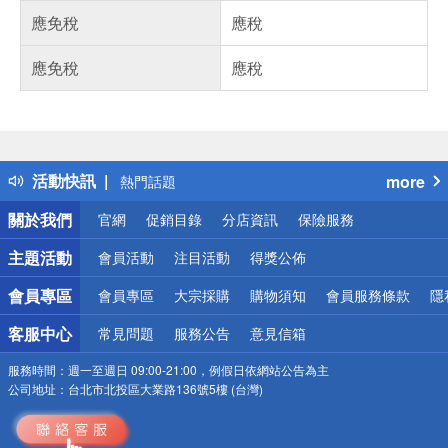
應免稅
應稅
應免稅
應稅
偏遠地區配送
詐騙網頁！請小心！
得獎公告
活動快訊
more
熱門話題
銀行優惠
關於我們
官網
促銷目錄
分店資訊
保險服務
偏遠地區配送
詐騙網頁！請小心！
主題活動
會員活動
注目活動
得獎公佈
會員專區
會員專區
大宗採購
購物須知
會員服務條款
隱
客服中心
常見問題
服務公告
意見信箱
服務時間：
週一至週日 09:00-21:00，例假日依網站公告為主
公司地址：
台北市北投區大業路136號5樓 (台灣)