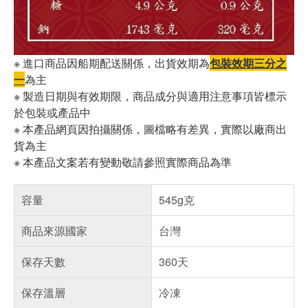
※ 進口商品因船期配送關係，出貨效期為
包裝效期三分之
一
為主
※ 製造日期與有效期限，商品成分與適用注意事項皆標示
於包裝或產品中
※ 本產品網頁因拍攝關係，圖檔略有差異，實際以廠商出
貨為主
※ 本產品文案若有變動敬請參照實際商品為準
容量
545g克
商品來源國家
台灣
保存天數
360天
保存溫層
冷凍