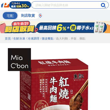
宅配
到店取貨
首頁
/ 生鮮冷凍
/ 冷凍調理
/ 微波餐點
/ 義大利麵．丼飯．麵點