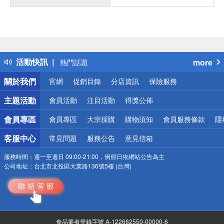
偏遠地區配送
詐騙網頁！請小心！
得獎公告
活動快訊
more
熱門話題
銀行優惠
關於我們
官網
促銷目錄
分店資訊
保險服務
偏遠地區配送
詐騙網頁！請小心！
主題活動
會員活動
注目活動
得獎公佈
會員專區
會員專區
大宗採購
購物須知
會員服務條款
隱
客服中心
常見問題
服務公告
意見信箱
服務時間：
週一至週日 09:00-21:00，例假日依網站公告為主
公司地址：
台北市北投區大業路136號5樓 (台灣)
食品業者登錄字號 A-122662550-00000-6