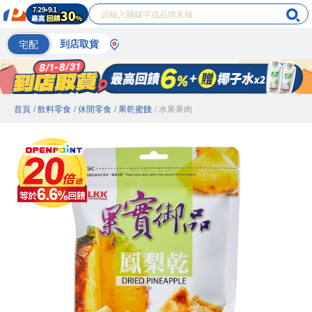
宅配
到店取貨
首頁
/ 飲料零食
/ 休閒零食
/ 果乾蜜餞
/ 水果果肉