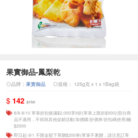
果實御品-鳳梨乾
◎品牌：
果實御品
◎規格： 125g克 x 1 x 1Bag袋
$
142
$150
8/8-8/10 單筆折扣後滿$2,000享9折(單筆上限折$500)(部分商
品不適用，不得與其他促銷活動/加價購/折價券/折扣碼併用)離
$2000
即日起-9/1 不限金額下單贈$200券(單筆不累贈，請注意訂單