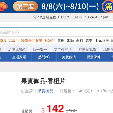
萬家福服務
PROSPERITY PLAZA APP下載
IGN
高蛋白
冷氣最高省萬
福利品
餅乾
泡麵
飲料
義美
中元拜拜
咖啡
城
品牌旗艦館
買一送一
第二件五折
點數加碼送
檔期
泡
生活家電
熱門3C
美妝個清
嬰童保健
果實御品-香橙片
◎品牌：
果實御品
◎規格： 140g克 x 1 x 1Bag
142
$
$150
促銷價