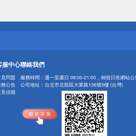
送
請小心！
送
客服中心
聯絡我們
請小心！
常見問題
服務時間：
週一至週日 09:00-21:00，例假日依網站
服務公告
公司地址：
台北市北投區大業路136號5樓 (台灣)
意見信箱