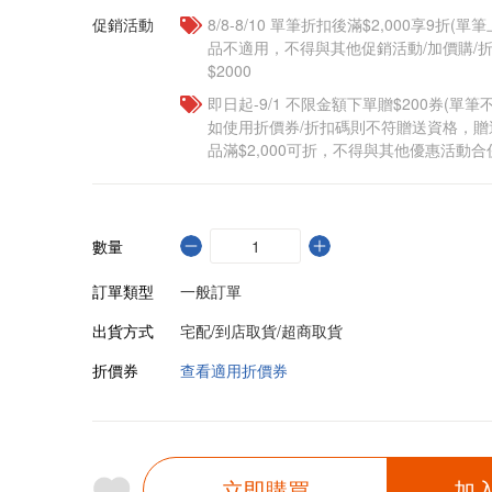
促銷活動
8/8-8/10 單筆折扣後滿$2,000享9折(單
品不適用，不得與其他促銷活動/加價購/折
$2000
即日起-9/1 不限金額下單贈$200券(單
如使用折價券/折扣碼則不符贈送資格，
品滿$2,000可折，不得與其他優惠活動合
數量
訂單類型
一般訂單
出貨方式
宅配/到店取貨/超商取貨
折價券
查看適用折價券
立即購買
加