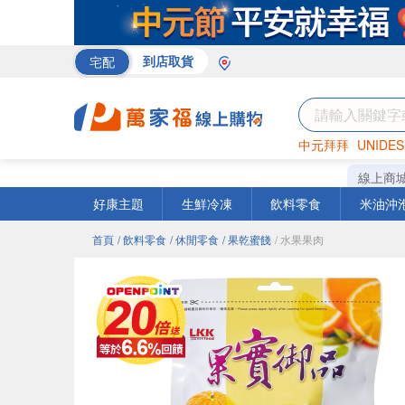
宅配
到店取貨
中元拜拜
UNIDES
米
巧克力
衛生紙
線上商
好康主題
生鮮冷凍
飲料零食
米油沖
首頁
/ 飲料零食
/ 休閒零食
/ 果乾蜜餞
/ 水果果肉