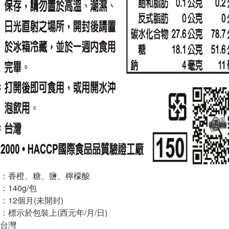
：香橙、糖、鹽、檸檬酸
140g/包
：12個月(未開封)
：標示於包裝上(西元年/月/日)
台灣