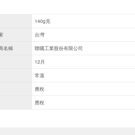
140g克
家
台灣
商名稱
聯國工業股份有限公司
12月
常溫
應稅
應稅