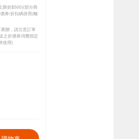
筆上限折$500)(部分商
價券/折扣碼併用)離
筆不累贈，請注意訂單
贈送之折價券消費指定
併使用)
入購物車