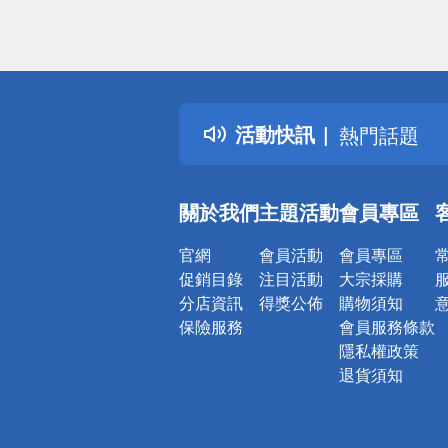
偏遠地區配
詐騙網頁！
得獎公告
活動快訊
熱門話題
銀行優惠
偏遠地區配
關於我們
主題活動
會員專區
詐騙網頁！
官網
會員活動
會員專區
促銷目錄
注目活動
大宗採購
分店資訊
得獎公佈
購物須知
保險服務
會員服務條款
隱私權政策
退貨須知