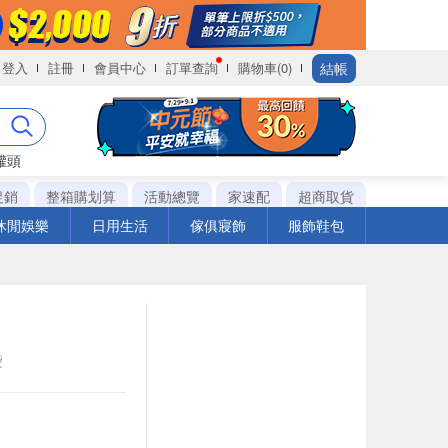
結帳
登入
註冊
會員中心
訂單查詢
購物車(0)
罐頭
促銷
整箱購划算
活動總覽
家速配
超商取貨
休閒娛樂
日用生活
傢俱寢飾
服飾鞋包
袋