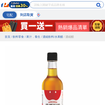
宅配
到店取貨
首頁
/ 飲料零食
/ 果汁．養生
/ 濃縮飲料/水果醋
/ 濃縮醋