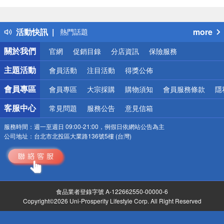
偏遠地區配送
詐騙網頁！請小心！
得獎公告
活動快訊
more
熱門話題
銀行優惠
關於我們
官網
促銷目錄
分店資訊
保險服務
偏遠地區配送
詐騙網頁！請小心！
主題活動
會員活動
注目活動
得獎公佈
會員專區
會員專區
大宗採購
購物須知
會員服務條款
隱
客服中心
常見問題
服務公告
意見信箱
服務時間：
週一至週日 09:00-21:00，例假日依網站公告為主
公司地址：
台北市北投區大業路136號5樓 (台灣)
食品業者登錄字號 A-122662550-00000-6
Copyright©2026 Uni-Prosperity Lifestyle Corp. All Right Reserved