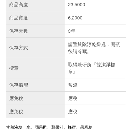
商品高度
23.5000
商品寬度
6.2000
保存天數
3年
請置於陰涼乾燥處，開瓶
保存方式
後請冷藏。
取得穀研所『雙潔淨標
標章
章』
保存溫層
常溫
應免稅
應稅
應免稅
應稅
甘蔗液糖、水、蘋果酢、蘋果汁、蜂蜜、果寡糖