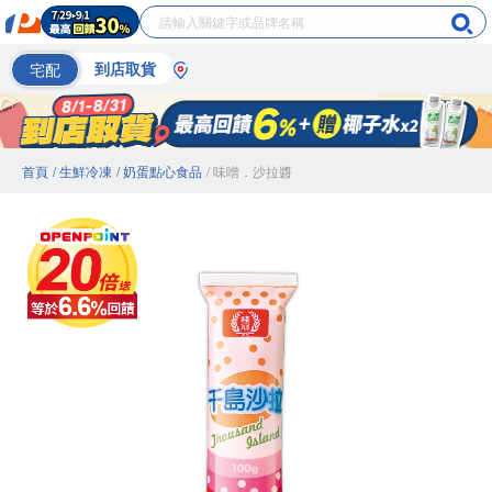
宅配
到店取貨
首頁
/ 生鮮冷凍
/ 奶蛋點心食品
/ 味噌．沙拉醬