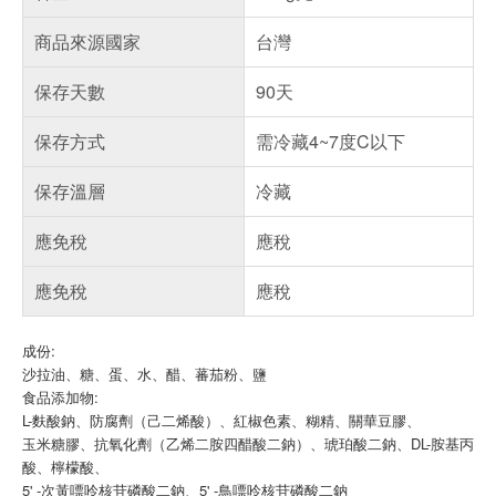
商品來源國家
台灣
保存天數
90天
保存方式
需冷藏4~7度C以下
保存溫層
冷藏
應免稅
應稅
應免稅
應稅
成份:
沙拉油、糖、蛋、水、醋、蕃茄粉、鹽
食品添加物:
L-麩酸鈉、防腐劑（己二烯酸）、紅椒色素、糊精、關華豆膠、
玉米糖膠、抗氧化劑（乙烯二胺四醋酸二鈉）、琥珀酸二鈉、DL-胺基丙
酸、檸檬酸、
5' -次黃嘌呤核苷磷酸二鈉、5' -鳥嘌呤核
苷
磷酸二鈉