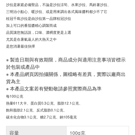
沙拉是家庭必備聖品，不論是沙拉涼筍、水果沙拉、馬鈴薯沙拉、
三明治小點心、暖沙拉、或是用來調出各式風味醬料都少不了它
桂冠千島沙拉是由沙拉第一品牌桂冠沙拉
加上可口的番茄醬精心調製而成
品質讓您無話說，口味、濃稠度更是上選
尤其是在暑氣逼人的大熱天之中
是您消暑最佳抉擇
※ 製造日期與有效期限，商品成分與適用注意事項皆標示
於包裝或產品中
※ 本產品網頁因拍攝關係，圖檔略有差異，實際以廠商出
貨為主
※ 本產品文案若有變動敬請參照實際商品為準
每100公克
熱量611大卡
、
蛋白質0.3公克、脂肪12.1公克、
飽和脂肪2.1公克、反式脂肪0.1公克、
碳水化合物3.1公克、糖2.7公克、鈉105毫克
容量
100g克