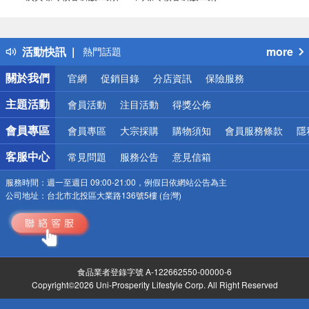
偏遠地區配送
詐騙網頁！請小心！
得獎公告
活動快訊
more
熱門話題
銀行優惠
關於我們
官網
促銷目錄
分店資訊
保險服務
偏遠地區配送
詐騙網頁！請小心！
主題活動
會員活動
注目活動
得獎公佈
會員專區
會員專區
大宗採購
購物須知
會員服務條款
隱
客服中心
常見問題
服務公告
意見信箱
服務時間：
週一至週日 09:00-21:00，例假日依網站公告為主
公司地址：
台北市北投區大業路136號5樓 (台灣)
食品業者登錄字號 A-122662550-00000-6
Copyright©2026 Uni-Prosperity Lifestyle Corp. All Right Reserved