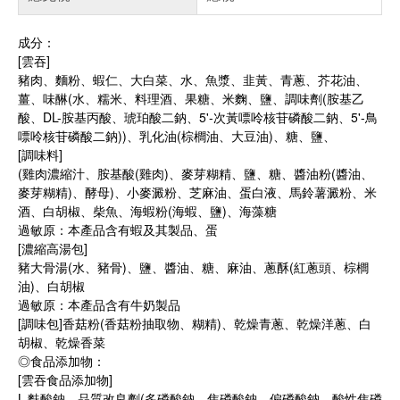
成分：
[雲吞]
豬肉、麵粉、蝦仁、大白菜、水、魚漿、韭黃、青蔥、芥花油、
薑、味醂(水、糯米、料理酒、果糖、米麴、鹽、調味劑(胺基乙
酸、DL-胺基丙酸、琥珀酸二鈉、5'-次黃嘌呤核苷磷酸二鈉、5'-鳥
嘌呤核苷磷酸二鈉))、乳化油(棕櫚油、大豆油)、糖、鹽、
[調味料]
(雞肉濃縮汁、胺基酸(雞肉)、麥芽糊精、鹽、糖、醬油粉(醬油、
麥芽糊精)、酵母)、小麥澱粉、芝麻油、蛋白液、馬鈴薯澱粉、米
酒、白胡椒、柴魚、海蝦粉(海蝦、鹽)、海藻糖
過敏原：本產品含有蝦及其製品、蛋
[濃縮高湯包]
豬大骨湯(水、豬骨)、鹽、醬油、糖、麻油、蔥酥(紅蔥頭、棕櫚
油)、白胡椒
過敏原：本產品含有牛奶製品
[調味包]香菇粉(香菇粉抽取物、糊精)、乾燥青蔥、乾燥洋蔥、白
胡椒、乾燥香菜
◎食品添加物：
[雲吞食品添加物]
L-麩酸鈉、品質改良劑(多磷酸鈉、焦磷酸鈉、偏磷酸鈉、酸性焦磷