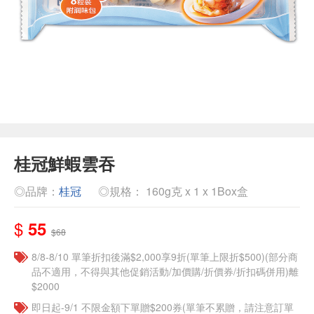
桂冠鮮蝦雲吞
◎品牌：
桂冠
◎規格： 160g克 x 1 x 1Box盒
$
55
$68
8/8-8/10 單筆折扣後滿$2,000享9折(單筆上限折$500)(部分商
品不適用，不得與其他促銷活動/加價購/折價券/折扣碼併用)離
$2000
即日起-9/1 不限金額下單贈$200券(單筆不累贈，請注意訂單