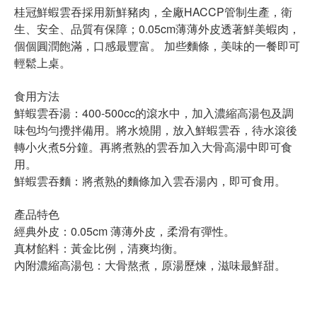
桂冠鮮蝦雲吞採用新鮮豬肉，全廠HACCP管制生產，衛
生、安全、品質有保障；0.05cm薄薄外皮透著鮮美蝦肉，
個個圓潤飽滿，口感最豐富。 加些麵條，美味的一餐即可
輕鬆上桌。
食用方法
鮮蝦雲吞湯：400-500cc的滾水中，加入濃縮高湯包及調
味包均勻攪拌備用。將水燒開，放入鮮蝦雲吞，待水滾後
轉小火煮5分鐘。再將煮熟的雲吞加入大骨高湯中即可食
用。
鮮蝦雲吞麵：將煮熟的麵條加入雲吞湯內，即可食用。
產品特色
經典外皮：0.05cm 薄薄外皮，柔滑有彈性。
真材餡料：黃金比例，清爽均衡。
內附濃縮高湯包：大骨熬煮，原湯歷煉，滋味最鮮甜。