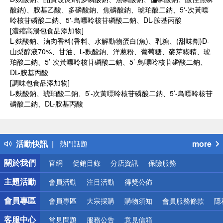
酸鈉)、胺基乙酸、多磷酸鈉、焦磷酸鈉、琥珀酸二鈉、5'-次黃嘌
呤核苷磷酸二鈉、5'-鳥嘌呤核苷磷酸二鈉、DL-胺基丙酸
[濃縮高湯包食品添加物]
L-麩酸鈉、滷肉香料(香料、水解動物蛋白(魚)、乳糖、(甜味劑)D-
山梨醇液70%、甘油、L-麩酸鈉、洋蔥粉、葡萄糖、麥芽糊精、琥
珀酸二鈉、5’-次黃嘌呤核苷磷酸二鈉、5’-鳥嘌呤核苷磷酸二鈉、
DL-胺基丙酸
[調味包食品添加物]
L-麩酸鈉、琥珀酸二鈉、5’-次黃嘌呤核苷磷酸二鈉、5’-鳥嘌呤核苷
磷酸二鈉、DL-胺基丙酸
偏遠地區配送
詐騙網頁！請小心！
得獎公告
活動快訊
more
熱門話題
銀行優惠
關於我們
官網
促銷目錄
分店資訊
保險服務
偏遠地區配送
詐騙網頁！請小心！
主題活動
會員活動
注目活動
得獎公佈
會員專區
會員專區
大宗採購
購物須知
會員服務條款
隱
客服中心
常見問題
服務公告
意見信箱