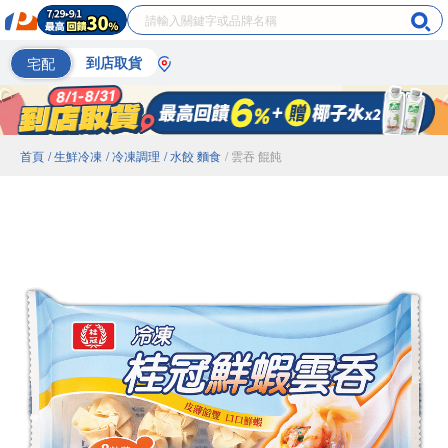
宅配
到店取貨
首頁
/ 生鮮冷凍
/ 冷凍調理
/ 水餃 麵食
/ 雲吞 餛飩