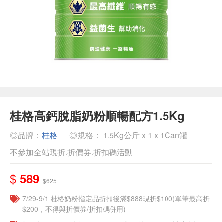
桂格高鈣脫脂奶粉順暢配方1.5Kg
◎品牌：
桂格
◎規格： 1.5Kg公斤 x 1 x 1Can罐
不參加全站現折.折價券.折扣碼活動
$
589
$625
7/29-9/1 桂格奶粉指定品折扣後滿$888現折$100(單筆最高折
$200，不得與折價券/折扣碼併用)