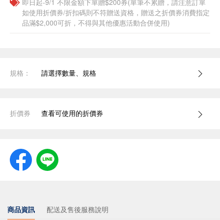
即日起-9/1 不限金額下單贈$200券(單筆不累贈，請注意訂單
如使用折價券/折扣碼則不符贈送資格，贈送之折價券消費指定
品滿$2,000可折，不得與其他優惠活動合併使用)
規格：
請選擇數量、規格
折價券
查看可使用的折價券
商品資訊
配送及售後服務說明