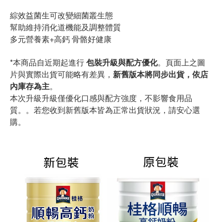
綜效益菌生可改變細菌叢生態
幫助維持消化道機能及調整體質
多元營養素+高鈣 骨骼好健康
*本商品自近期起進行
包裝升級與配方優化
。頁面上之圖
片與實際出貨可能略有差異，
新舊版本將同步出貨，依店
內庫存為主
。
本次升級升級僅優化口感與配方強度，不影響食用品
質。。若您收到新舊版本皆為正常出貨狀況，請安心選
購。