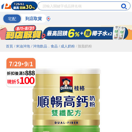
宅配
到店取貨
首頁
/ 米油沖泡
/ 沖泡飲品．食品
/ 成人奶粉
/ 脫脂奶粉