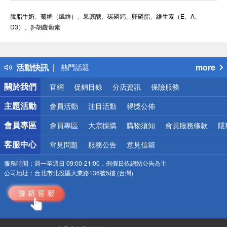
脫脂牛奶、菊糖（纖維）、果寡醣、碳磷鈣、卵磷脂、維生素（E、A、
D3）、β-胡蘿蔔素
偏遠地區配送
詐騙網頁！請小心！
得獎公告
活動快訊
more
熱門話題
銀行優惠
關於我們
官網
促銷目錄
分店資訊
保險服務
偏遠地區配送
詐騙網頁！請小心！
主題活動
會員活動
注目活動
得獎公佈
會員專區
會員專區
大宗採購
購物須知
會員服務條款
隱
客服中心
常見問題
服務公告
意見信箱
服務時間：
週一至週日 09:00-21:00，例假日依網站公告為主
公司地址：
台北市北投區大業路136號5樓 (台灣)