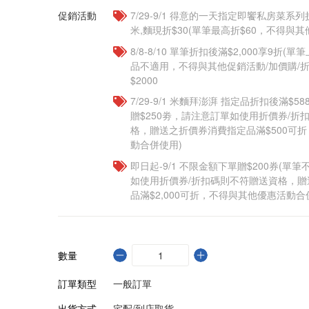
促銷活動
7/29-9/1 得意的一天指定即饗私房菜系列
米,麵現折$30(單筆最高折$60，不得與
8/8-8/10 單筆折扣後滿$2,000享9折(單
品不適用，不得與其他促銷活動/加價購/折
$2000
7/29-9/1 米麵拜澎湃 指定品折扣後滿$5
贈$250劵，請注意訂單如使用折價券/折
格，贈送之折價券消費指定品滿$500可
動合併使用)
即日起-9/1 不限金額下單贈$200券(單
如使用折價券/折扣碼則不符贈送資格，
品滿$2,000可折，不得與其他優惠活動合
數量
訂單類型
一般訂單
出貨方式
宅配/到店取貨