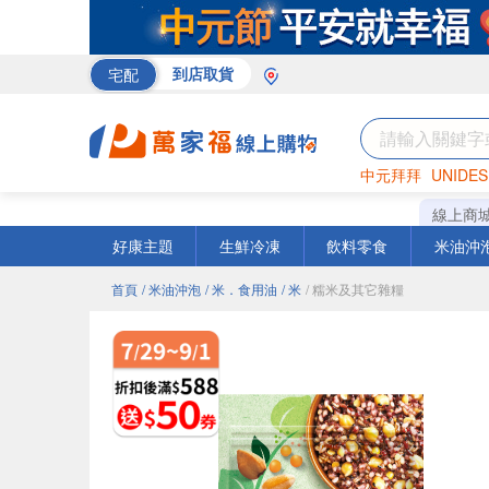
宅配
到店取貨
中元拜拜
UNIDES
巧克力
罐頭
海苔
線上商
好康主題
生鮮冷凍
飲料零食
米油沖
首頁
/ 米油沖泡
/ 米．食用油
/ 米
/ 糯米及其它雜糧