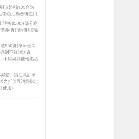
折扣後滿$189合購
其他優惠活動合併使用)
筆上限折$500)(部分商
價券/折扣碼併用)離
88送$50劵(單筆最高
扣碼則不符贈送資
折，不得與其他優惠活
筆不累贈，請注意訂單
贈送之折價券消費指定
併使用)