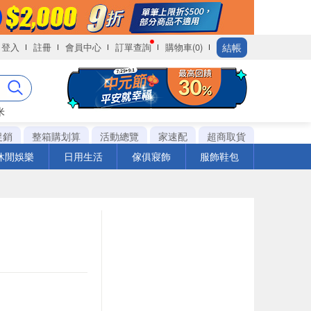
結帳
登入
註冊
會員中心
訂單查詢
購物車(0)
米
促銷
整箱購划算
活動總覽
家速配
超商取貨
休閒娛樂
日用生活
傢俱寢飾
服飾鞋包