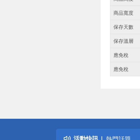
商品寬度
保存天數
保存溫層
應免稅
應免稅
偏遠地區配
詐騙網頁！
得獎公告
活動快訊
熱門話題