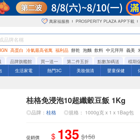
萬家福服務
PROSPERITY PLAZA APP下載
IGN
高蛋白
冷氣最高省萬
福利品
餅乾
泡麵
飲料
中元拜拜
義美
洋芋片
城
品牌旗艦館
買一送一
第二件五折
點數加碼送
檔期
泡
生活家電
熱門3C
美妝個清
嬰童保健
桂格免浸泡10超纖穀豆飯 1Kg
◎品牌：
桂格
◎規格： 1000g克 x 1 x 1Bag包
135
$
$158
促銷價