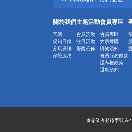
銀行優惠
偏遠地區配
關於我們
主題活動
會員專區
詐騙網頁！
官網
會員活動
會員專區
促銷目錄
注目活動
大宗採購
分店資訊
得獎公佈
購物須知
保險服務
會員服務條款
隱私權政策
退貨須知
食品業者登錄字號 A-122