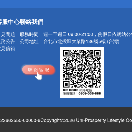
送
客服中心
聯絡我們
請小心！
常見問題
服務時間：
週一至週日 09:00-21:00，例假日依網站
服務公告
公司地址：
台北市北投區大業路136號5樓 (台灣)
意見信箱
662550-00000-6
Copyright©2026 Uni-Prosperity Lifestyle Co