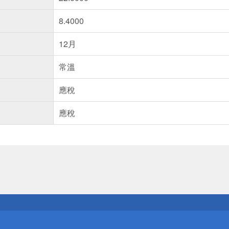
8.4000
12月
常溫
應稅
應稅
送
請小心！