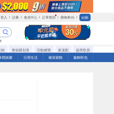
結帳
登入
註冊
會員中心
訂單查詢
購物車(0)
米
促銷
整箱購划算
活動總覽
家速配
超商取貨
休閒娛樂
日用生活
傢俱寢飾
服飾鞋包