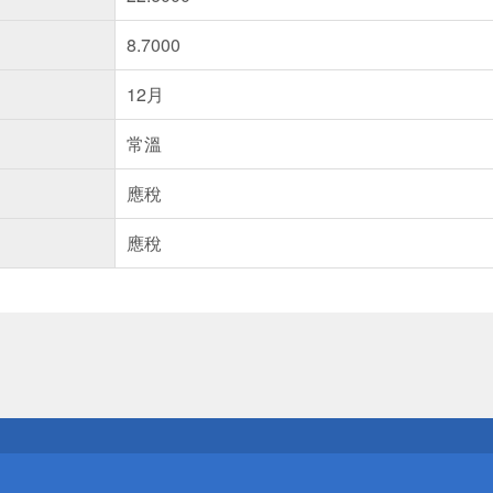
8.7000
12月
常溫
應稅
應稅
送
請小心！