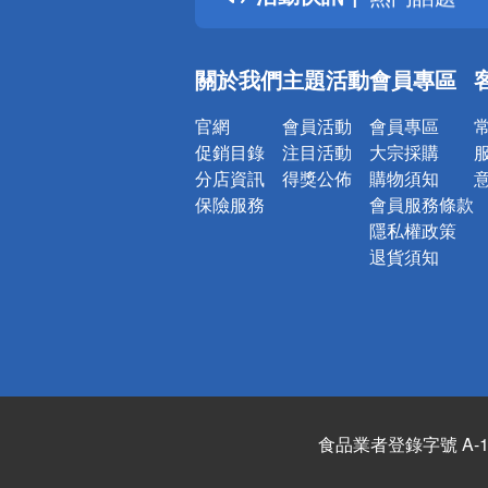
銀行優惠
偏遠地區配
關於我們
主題活動
會員專區
詐騙網頁！
官網
會員活動
會員專區
促銷目錄
注目活動
大宗採購
分店資訊
得獎公佈
購物須知
保險服務
會員服務條款
隱私權政策
退貨須知
食品業者登錄字號 A-122