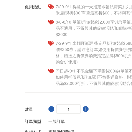
促銷活動
7/29-9/1 得意的一天指定即饗私房菜系列
米,麵現折$30(單筆最高折$60，不得與
8/8-8/10 單筆折扣後滿$2,000享9折(單
品不適用，不得與其他促銷活動/加價購/折
$2000
7/29-9/1 米麵拜澎湃 指定品折扣後滿$5
贈$250劵，請注意訂單如使用折價券/折
格，贈送之折價券消費指定品滿$500可
動合併使用)
即日起-9/1 不限金額下單贈$200券(單
如使用折價券/折扣碼則不符贈送資格，
品滿$2,000可折，不得與其他優惠活動合
數量
訂單類型
一般訂單
出貨方式
宅配/到店取貨