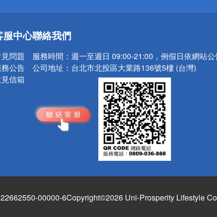
送
客服中心
聯絡我們
請小心！
常見問題
服務時間：
週一至週日 09:00-21:00，例假日依網站
服務公告
公司地址：
台北市北投區大業路136號5樓 (台灣)
意見信箱
662550-00000-6
Copyright©2026 Uni-Prosperity Lifestyle Co