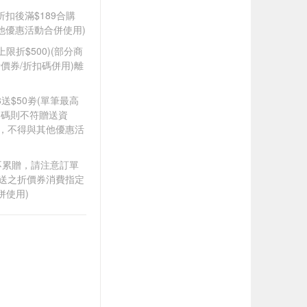
折扣後滿$189合購
其他優惠活動合併使用)
筆上限折$500)(部分商
價券/折扣碼併用)離
88送$50劵(單筆最高
扣碼則不符贈送資
折，不得與其他優惠活
筆不累贈，請注意訂單
贈送之折價券消費指定
併使用)