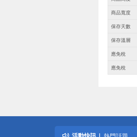
商品寬度
保存天數
保存溫層
應免稅
應免稅
偏遠地區配
詐騙網頁！
得獎公告
活動快訊
熱門話題