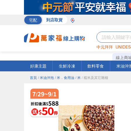
宅配
到店取貨
中元拜拜
UNIDES
巧克力
罐頭
咖啡
線上商
好康主題
生鮮冷凍
飲料零食
米油沖
首頁
/ 米油沖泡
/ 米．食用油
/ 米
/ 糯米及其它雜糧