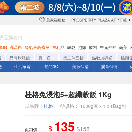
萬家福服務
PROSPERITY PLAZA APP下載
IGN
高蛋白
冷氣最高省萬
福利品
餅乾
泡麵
飲料
中元拜拜
義美
海苔
城
品牌旗艦館
買一送一
第二件五折
點數加碼送
檔期
泡
生活家電
熱門3C
美妝個清
嬰童保健
桂格免浸泡5+超纖穀飯 1Kg
◎品牌：
桂格
◎規格： 1000g克 x 1 x 1Bag包
135
$
$158
促銷價