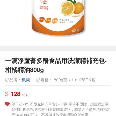
一滴淨蘆薈多酚食品用洗潔精補充包-
柑橘精油800g
◎品牌：
楓康
◎規格： 800g克 x 1 x 1PACK包
$
128
$149
即日起-9/1 不限金額下單贈$200券(單筆不累贈，請注意訂單
如使用折價券/折扣碼則不符贈送資格，贈送之折價券消費指定
品滿$2,000可折，不得與其他優惠活動合併使用)