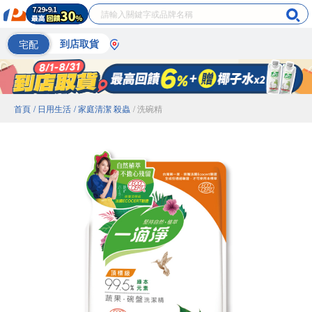
宅配
到店取貨
首頁
/ 日用生活
/ 家庭清潔 殺蟲
/ 洗碗精