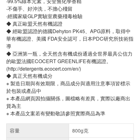
‧99.5%綠本元素，安全無化學香精
‧不傷手、好沖洗，不擔心殘留
‧經國家級GLP實驗室農藥殘毒檢驗
◆ 真正歐盟天然有機認證
◆ 經歐盟認證的德國Dehyton PK45、APG原料，取得中
華有機認證、美國 FDA安全認可，日本PDC研究所技術指
導
◆ 亞洲第一瓶，全天然含有機成份通過全世界最具公信力
的歐盟法國ECOCERT GREENLIFE有機認證。
(http://detergents.ecocert.com/en/)
◆ 真正天然有機成分
※ 製造日期與有效期限，商品成分與適用注意事項皆標示
於包裝或產品中
※ 本產品網頁因拍攝關係，圖檔略有差異，實際以廠商出
貨為主
※ 本產品文案若有變動敬請參照實際商品為準
容量
800g克