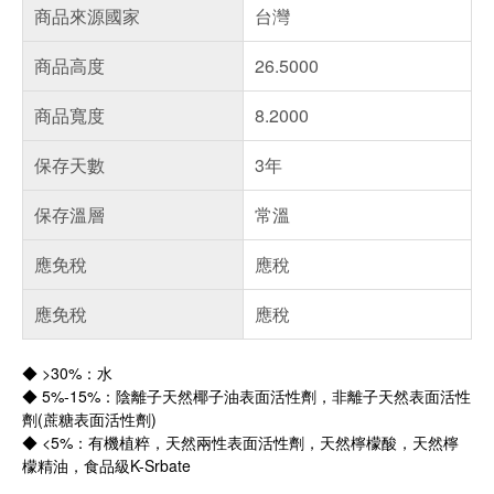
商品來源國家
台灣
商品高度
26.5000
商品寬度
8.2000
保存天數
3年
保存溫層
常溫
應免稅
應稅
應免稅
應稅
◆ >30%：水
◆ 5%-15%：陰離子天然椰子油表面活性劑，非離子天然表面活性
劑(蔗糖表面活性劑)
◆ <5%：有機植粹，天然兩性表面活性劑，天然檸檬酸，天然檸
檬精油，食品級K-Srbate
偏遠地區配送