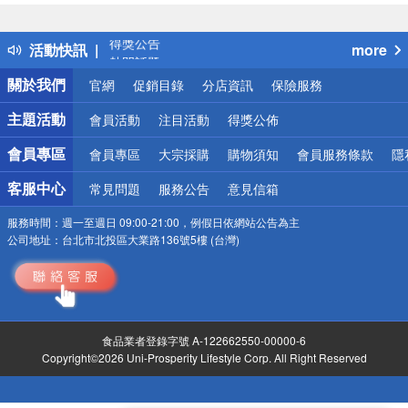
詐騙網頁！請小心！
得獎公告
活動快訊
more
熱門話題
銀行優惠
關於我們
官網
促銷目錄
分店資訊
保險服務
偏遠地區配送
詐騙網頁！請小心！
主題活動
會員活動
注目活動
得獎公佈
會員專區
會員專區
大宗採購
購物須知
會員服務條款
隱
客服中心
常見問題
服務公告
意見信箱
服務時間：
週一至週日 09:00-21:00，例假日依網站公告為主
公司地址：
台北市北投區大業路136號5樓 (台灣)
食品業者登錄字號 A-122662550-00000-6
Copyright©2026 Uni-Prosperity Lifestyle Corp. All Right Reserved