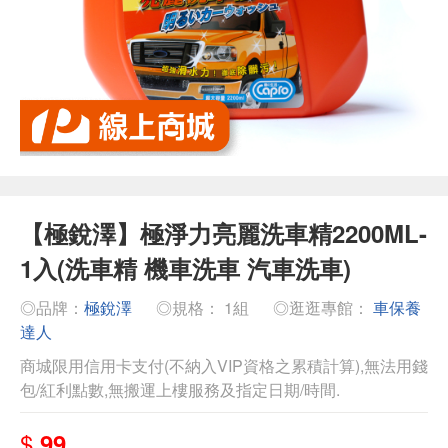
【極銳澤】極淨力亮麗洗車精2200ML-
1入(洗車精 機車洗車 汽車洗車)
◎品牌：
極銳澤
◎規格： 1組
◎逛逛專館：
車保養
達人
商城限用信用卡支付(不納入VIP資格之累積計算),無法用錢
包/紅利點數,無搬運上樓服務及指定日期/時間.
$
99