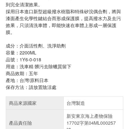
到完全清潔效果。
採用日本進口新型超級撥水樹脂和特殊矽浣偶合劑，將與
漆面產生化學性鍵結合而形成保護膜，提高撥水力及去污
效果，只須清洗車體，即能快速在車體上形成一層保護
膜。
成分：介面活性劑、洗淨助劑
容量：2200ML
品號：1Y6-0-018
用途：洗車精 髒污去除蠟質留下
商品效期：五年
產地：台灣/原料日本
保存方法：請放置陰涼處
商品來源國家
台灣製造
新安東京海上產物保險
產品責任險
17702字第04ML000257