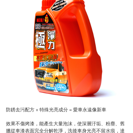
防銹去污配方 + 特殊光亮成分 = 愛車永遠像新車
效果不傷烤漆，能產生大量泡沫，使深層汙垢、粉塵、舊
臘從車漆表面完全分解乾淨，洗後車身光亮不留水痕，達