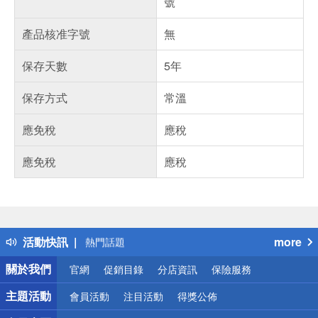
號
產品核准字號
無
保存天數
5年
保存方式
常溫
應免稅
應稅
應免稅
應稅
偏遠地區配送
詐騙網頁！請小心！
得獎公告
活動快訊
more
熱門話題
銀行優惠
關於我們
官網
促銷目錄
分店資訊
保險服務
偏遠地區配送
詐騙網頁！請小心！
主題活動
會員活動
注目活動
得獎公佈