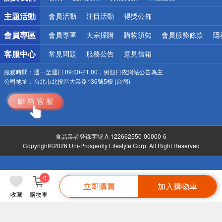
詐騙網頁！請小心！
主題活動
會員活動
注目活動
得獎公佈
會員專區
會員專區
大宗採購
購物須知
會員服務條款
隱
客服中心
常見問題
服務公告
意見信箱
服務時間：
週一至週日 09:00-21:00，例假日依網站公告為主
公司地址：
台北市北投區大業路136號5樓 (台灣)
食品業者登錄字號 A-122662550-00000-6
Copyright©2026 Uni-Prosperity Lifestyle Corp. All Right Reserved
0
立即購買
加入購物車
收藏
購物車