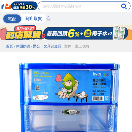
宅配
到店取貨
首頁
/ 休閒娛樂
/ 辦公．文具節慶品
/ 文件．桌上收納