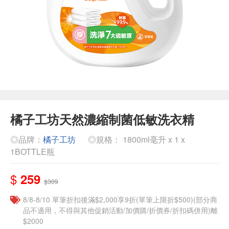
橘子工坊天然濃縮制菌低敏洗衣精
◎品牌：
橘子工坊
◎規格： 1800ml毫升 x 1 x
1BOTTLE瓶
$
259
$309
8/8-8/10 單筆折扣後滿$2,000享9折(單筆上限折$500)(部分商
品不適用，不得與其他促銷活動/加價購/折價券/折扣碼併用)離
$2000