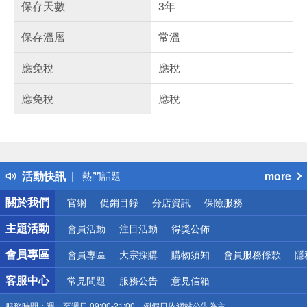
保存天數
3年
保存溫層
常溫
應免稅
應稅
應免稅
應稅
偏遠地區配送
詐騙網頁！請小心！
得獎公告
活動快訊
more
熱門話題
銀行優惠
關於我們
官網
促銷目錄
分店資訊
保險服務
偏遠地區配送
詐騙網頁！請小心！
主題活動
會員活動
注目活動
得獎公佈
會員專區
會員專區
大宗採購
購物須知
會員服務條款
隱
客服中心
常見問題
服務公告
意見信箱
服務時間：
週一至週日 09:00-21:00，例假日依網站公告為主