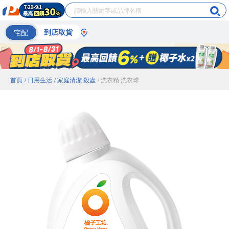
宅配
到店取貨
首頁
/ 日用生活
/ 家庭清潔 殺蟲
/ 洗衣精 洗衣球