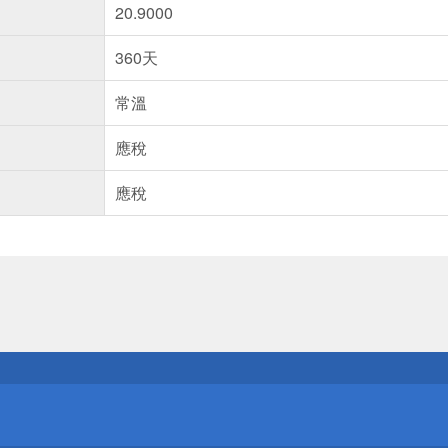
20.9000
360天
常溫
應稅
應稅
送
請小心！