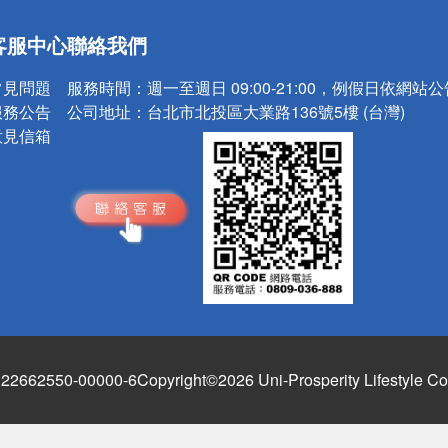
送
客服中心
聯絡我們
請小心！
常見問題
服務時間：
週一至週日 09:00-21:00，例假日依網站
服務公告
公司地址：
台北市北投區大業路136號5樓 (台灣)
意見信箱
662550-00000-6
Copyright©2026 Uni-Prosperity Lifestyle Co