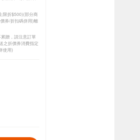
筆上限折$500)(部分商
價券/折扣碼併用)離
筆不累贈，請注意訂單
贈送之折價券消費指定
併使用)