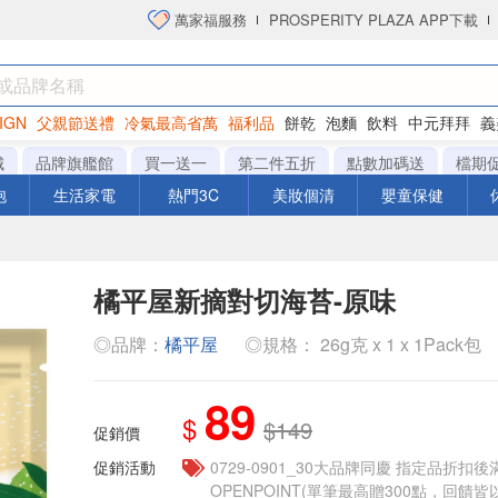
萬家福服務
PROSPERITY PLAZA APP下載
IGN
父親節送禮
冷氣最高省萬
福利品
餅乾
泡麵
飲料
中元拜拜
義
洋芋片
城
品牌旗艦館
買一送一
第二件五折
點數加碼送
檔期
泡
生活家電
熱門3C
美妝個清
嬰童保健
橘平屋新摘對切海苔-原味
◎品牌：
橘平屋
◎規格： 26g克 x 1 x 1Pack包
89
$
$149
促銷價
促銷活動
0729-0901_30大品牌同慶 指定品折扣後滿
OPENPOINT(單筆最高贈300點，回