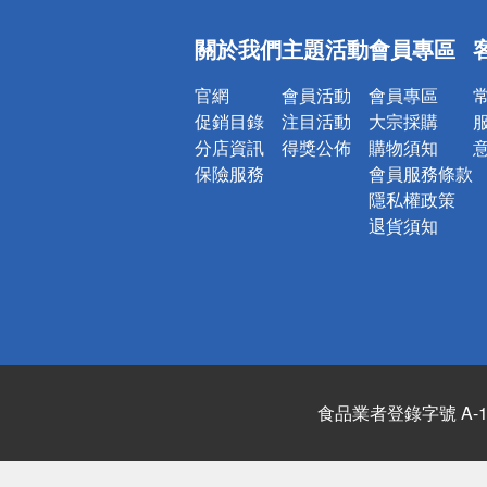
偏遠地區配
關於我們
主題活動
會員專區
詐騙網頁！
官網
會員活動
會員專區
促銷目錄
注目活動
大宗採購
分店資訊
得獎公佈
購物須知
保險服務
會員服務條款
隱私權政策
退貨須知
食品業者登錄字號 A-122