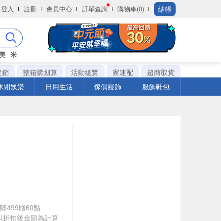
結帳
登入
註冊
會員中心
訂單查詢
購物車(0)
美
米
促銷
整箱購划算
活動總覽
家速配
超商取貨
休閒娛樂
日用生活
傢俱寢飾
服飾鞋包
$499贈60點
饋皆以折扣後金額為計算