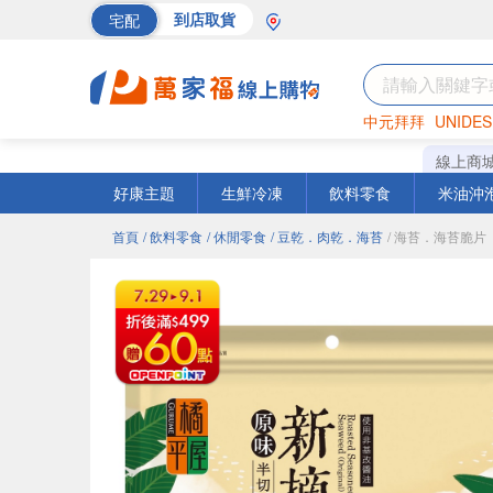
宅配
到店取貨
中元拜拜
UNIDES
巧克力
罐頭
海苔
線上商
好康主題
生鮮冷凍
飲料零食
米油沖
首頁
/ 飲料零食
/ 休閒零食
/ 豆乾．肉乾．海苔
/ 海苔．海苔脆片