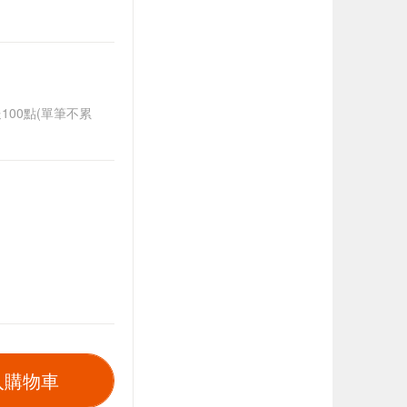
送100點(單筆不累
入購物車