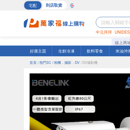
宅配
到店取貨
中元拜拜
UNIDES
巧克力
罐頭
海苔
線上商
好康主題
生鮮冷凍
飲料零食
米油沖
首頁
/ 熱門3C
/ 相機．攝影．DV
/ DV攝影機