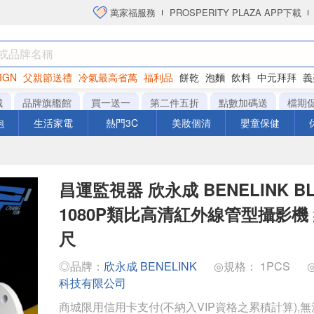
萬家福服務
PROSPERITY PLAZA APP下載
IGN
父親節送禮
冷氣最高省萬
福利品
餅乾
泡麵
飲料
中元拜拜
義
洋芋片
城
品牌旗艦館
買一送一
第二件五折
點數加碼送
檔期
泡
生活家電
熱門3C
美妝個清
嬰童保健
昌運監視器 欣永成 BENELINK BL
1080P類比高清紅外線管型攝影機 
尺
◎品牌：
欣永成 BENELINK
◎規格： 1PCS
科技有限公司
商城限用信用卡支付(不納入VIP資格之累積計算),無