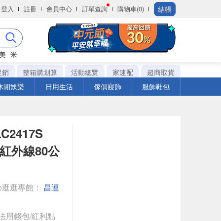
結帳
登入
註冊
會員中心
訂單查詢
購物車(0)
美
米
促銷
整箱購划算
活動總覽
家速配
超商取貨
休閒娛樂
日用生活
傢俱寢飾
服飾鞋包
C2417S
紅外線80公
◎逛逛專館：
昌運
法用錢包/紅利點