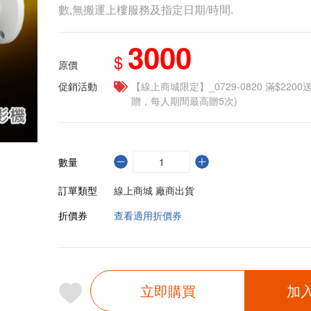
數,無搬運上樓服務及指定日期/時間.
3000
$
原價
促銷活動
【線上商城限定】_0729-0820 滿$2200
贈，每人期間最高贈5次)
數量
訂單類型
線上商城 廠商出貨
折價券
查看適用折價券
立即購買
加