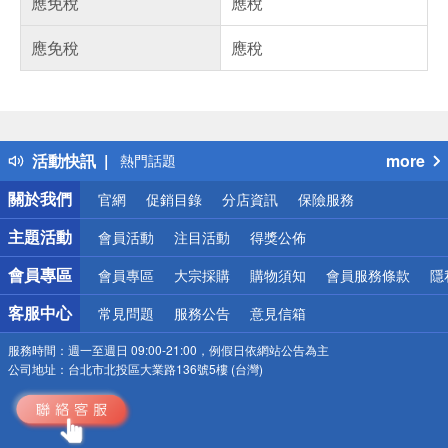
應免稅
應稅
應免稅
應稅
偏遠地區配送
詐騙網頁！請小心！
得獎公告
活動快訊
more
熱門話題
銀行優惠
關於我們
官網
促銷目錄
分店資訊
保險服務
偏遠地區配送
詐騙網頁！請小心！
主題活動
會員活動
注目活動
得獎公佈
會員專區
會員專區
大宗採購
購物須知
會員服務條款
隱
客服中心
常見問題
服務公告
意見信箱
服務時間：
週一至週日 09:00-21:00，例假日依網站公告為主
公司地址：
台北市北投區大業路136號5樓 (台灣)