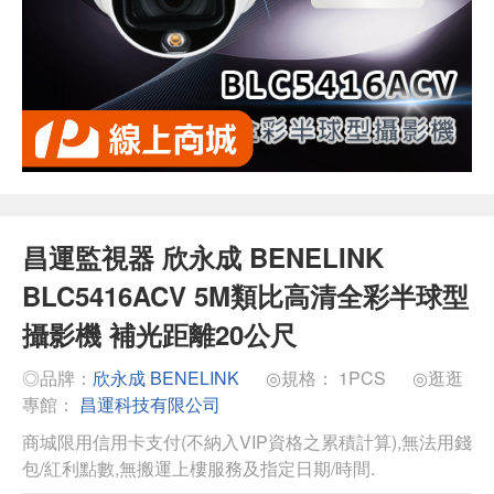
昌運監視器 欣永成 BENELINK
BLC5416ACV 5M類比高清全彩半球型
攝影機 補光距離20公尺
◎品牌：
欣永成 BENELINK
◎規格： 1PCS
◎逛逛
專館：
昌運科技有限公司
商城限用信用卡支付(不納入VIP資格之累積計算),無法用錢
包/紅利點數,無搬運上樓服務及指定日期/時間.