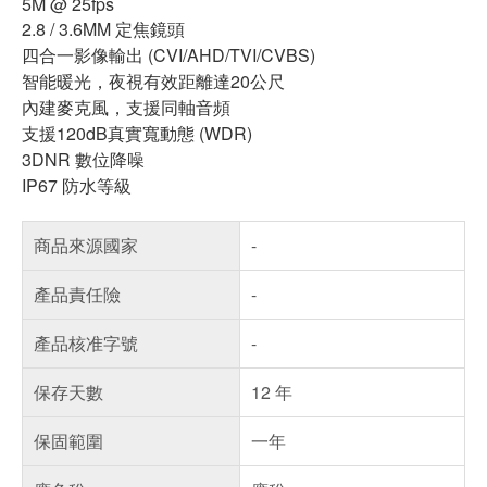
5M @ 25fps
2.8 / 3.6MM 定焦鏡頭
四合一影像輸出 (CVI/AHD/TVI/CVBS)
智能暖光，夜視有效距離達20公尺
內建麥克風，支援同軸音頻
支援120dB真實寬動態 (WDR)
3DNR 數位降噪
IP67 防水等級
商品來源國家
-
產品責任險
-
產品核准字號
-
保存天數
12 年
保固範圍
一年