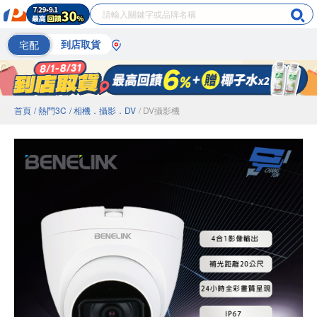
宅配
到店取貨
首頁
/ 熱門3C
/ 相機．攝影．DV
/ DV攝影機