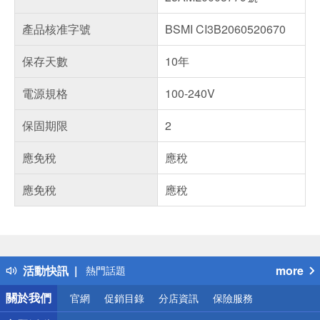
產品核准字號
BSMI CI3B2060520670
保存天數
10年
電源規格
100-240V
保固期限
2
應免稅
應稅
應免稅
應稅
偏遠地區配送
詐騙網頁！請小心！
得獎公告
活動快訊
more
熱門話題
銀行優惠
關於我們
官網
促銷目錄
分店資訊
保險服務
偏遠地區配送
詐騙網頁！請小心！