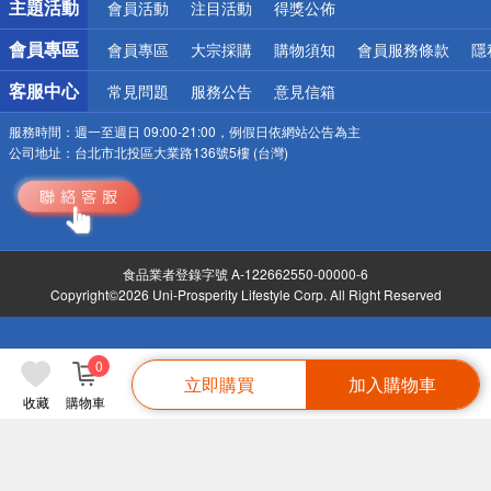
主題活動
會員活動
注目活動
得獎公佈
會員專區
會員專區
大宗採購
購物須知
會員服務條款
隱
客服中心
常見問題
服務公告
意見信箱
服務時間：
週一至週日 09:00-21:00，例假日依網站公告為主
公司地址：
台北市北投區大業路136號5樓 (台灣)
食品業者登錄字號 A-122662550-00000-6
Copyright©2026 Uni-Prosperity Lifestyle Corp. All Right Reserved
0
立即購買
加入購物車
收藏
購物車