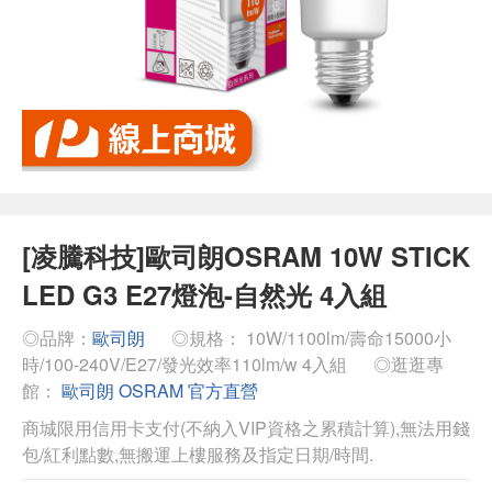
[凌騰科技]歐司朗OSRAM 10W STICK
LED G3 E27燈泡-自然光 4入組
◎品牌：
歐司朗
◎規格： 10W/1100lm/壽命15000小
時/100-240V/E27/發光效率110lm/w 4入組
◎逛逛專
館：
歐司朗 OSRAM 官方直營
商城限用信用卡支付(不納入VIP資格之累積計算),無法用錢
包/紅利點數,無搬運上樓服務及指定日期/時間.