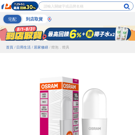
宅配
到店取貨
首頁
/ 日用生活
/ 居家修繕
/ 燈泡．燈具