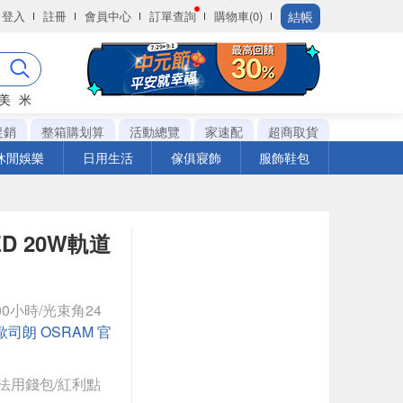
結帳
登入
註冊
會員中心
訂單查詢
購物車(0)
美
米
促銷
整箱購划算
活動總覽
家速配
超商取貨
休閒娛樂
日用生活
傢俱寢飾
服飾鞋包
D 20W軌道
000小時/光束角24
歐司朗 OSRAM 官
法用錢包/紅利點