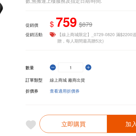
數,無搬運上樓服務及指定日期/時間.
759
$
$879
促銷價
促銷活動
【線上商城限定】_0729-0820 滿$2200
贈，每人期間最高贈5次)
數量
訂單類型
線上商城 廠商出貨
折價券
查看適用折價券
立即購買
加