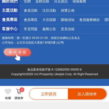
關於我們
官網
促銷目錄
分店資訊
保險服務
偏遠地區配送
詐騙網頁！請小心！
主題活動
會員活動
注目活動
得獎公佈
會員專區
會員專區
大宗採購
購物須知
會員服務條款
隱
客服中心
常見問題
服務公告
意見信箱
服務時間：
週一至週日 09:00-21:00，例假日依網站公告為主
公司地址：
台北市北投區大業路136號5樓 (台灣)
食品業者登錄字號 A-122662550-00000-6
Copyright©2026 Uni-Prosperity Lifestyle Corp. All Right Reserved
0
立即購買
加入購物車
收藏
購物車