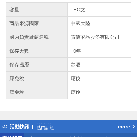
容量
1PC支
商品來源國家
中國大陸
國內負責廠商名稱
寶僑家品股份有限公司
保存天數
10年
保存溫層
常溫
應免稅
應稅
應免稅
應稅
偏遠地區配送
詐騙網頁！請小心！
得獎公告
活動快訊
more
熱門話題
銀行優惠