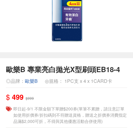
歐樂B 專業亮白拋光X型刷頭EB18-4
◎品牌：
歐樂B
◎規格： 1PC支 x 4 x 1CARD卡
$
499
$999
即日起-9/1 不限金額下單贈$200券(單筆不累贈，請注意訂單
如使用折價券/折扣碼則不符贈送資格，贈送之折價券消費指定
品滿$2,000可折，不得與其他優惠活動合併使用)