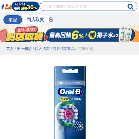
宅配
到店取貨
首頁
/ 美妝個清
/ 個人清潔
/ 口腔清潔用品
/ 電動牙刷