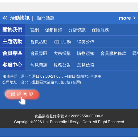
詐騙網頁！請小心！
得獎公告
活動快訊
more
熱門話題
銀行優惠
關於我們
官網
促銷目錄
分店資訊
保險服務
偏遠地區配送
詐騙網頁！請小心！
主題活動
會員活動
注目活動
得獎公佈
會員專區
會員專區
大宗採購
購物須知
會員服務條款
隱
客服中心
常見問題
服務公告
意見信箱
服務時間：
週一至週日 09:00-21:00，例假日依網站公告為主
公司地址：
台北市北投區大業路136號5樓 (台灣)
食品業者登錄字號 A-122662550-00000-6
Copyright©2026 Uni-Prosperity Lifestyle Corp. All Right Reserved