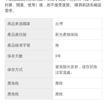
封膜、開蓋、使用）後，恕不接受退貨。 購買前請先確認
需求。
商品來源國家
台灣
產品責任險
新光產物保險
產品核准字號
無
保存天數
3年
避免陽光直射，儲存於陰
保存方式
涼室溫處。
應免稅
應稅
應免稅
應稅
偏遠地區配送