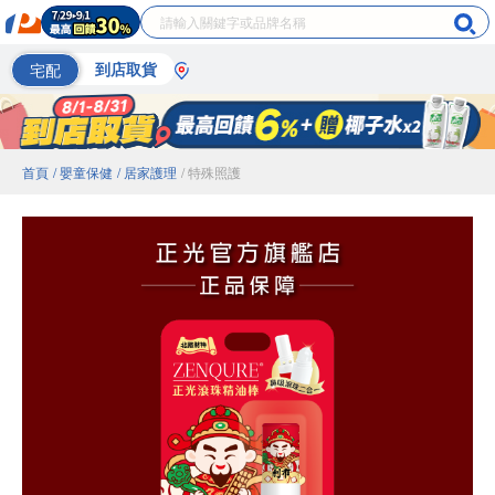
宅配
到店取貨
首頁
/ 嬰童保健
/ 居家護理
/ 特殊照護