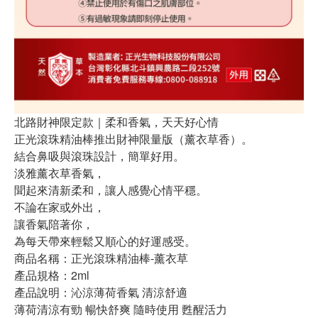
北路財神限定款｜柔和香氣，天天好心情
正光滾珠精油棒推出財神限量版（薰衣草香）。
結合鼻吸與滾珠設計，簡單好用。
淡雅薰衣草香氣，
聞起來清新柔和，讓人感覺心情平穩。
不論在家或外出，
讓香氣陪著你，
為每天帶來輕鬆又順心的好運感受。
商品名稱：正光滾珠精油棒-薰衣草
產品規格：2ml
產品說明：沁涼薄荷香氣 清涼舒適
薄荷清涼有勁 暢快舒爽 隨時使用 甦醒活力