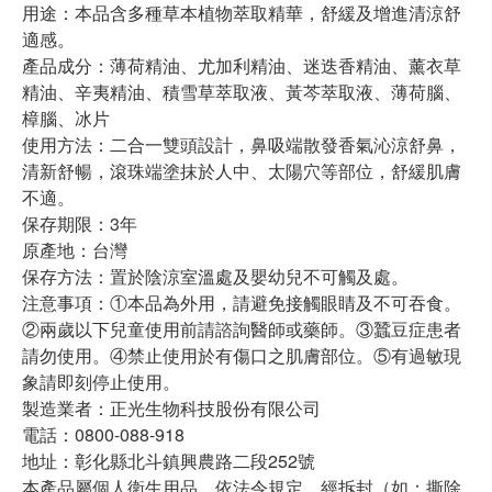
用途：本品含多種草本植物萃取精華，舒緩及增進清涼舒
適感。
產品成分：薄荷精油、尤加利精油、迷迭香精油、薰衣草
精油、辛夷精油、積雪草萃取液、黃芩萃取液、薄荷腦、
樟腦、冰片
使用方法：二合一雙頭設計，鼻吸端散發香氣沁涼舒鼻，
清新舒暢，滾珠端塗抹於人中、太陽穴等部位，舒緩肌膚
不適。
保存期限：3年
原產地：台灣
保存方法：置於陰涼室溫處及嬰幼兒不可觸及處。
注意事項：①本品為外用，請避免接觸眼睛及不可吞食。
②兩歲以下兒童使用前請諮詢醫師或藥師。③蠶豆症患者
請勿使用。④禁止使用於有傷口之肌膚部位。⑤有過敏現
象請即刻停止使用。
製造業者：正光生物科技股份有限公司
電話：0800-088-918
地址：彰化縣北斗鎮興農路二段252號
本產品屬個人衛生用品，依法令規定，經拆封（如：撕除