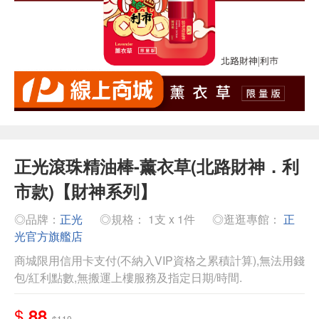
正光滾珠精油棒-薰衣草(北路財神．利
市款)【財神系列】
◎品牌：
正光
◎規格： 1支 x 1件
◎逛逛專館：
正
光官方旗艦店
商城限用信用卡支付(不納入VIP資格之累積計算),無法用錢
包/紅利點數,無搬運上樓服務及指定日期/時間.
$
88
$110