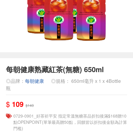
每朝健康熟藏紅茶(無糖) 650ml
◎品牌：
每朝健康
◎規格： 650ml毫升 x 1 x 4Bottle
瓶
$
109
$140
​​0729-0901_好茶祈平安 指定常溫無糖茶品折扣後滿$168贈10
點OPENPOINT(單筆最高贈50點，回饋皆以折扣後金額為計算
門檻)