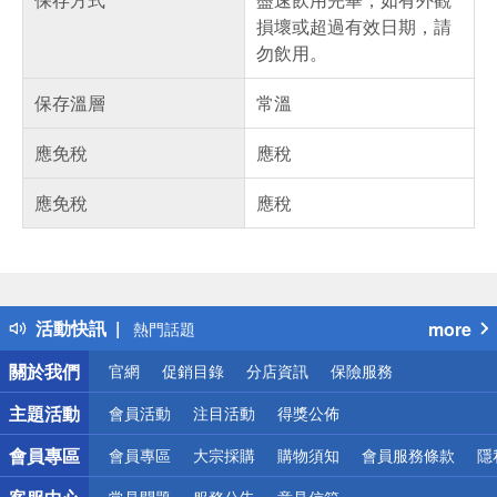
損壞或超過有效日期，請
勿飲用。
保存溫層
常溫
應免稅
應稅
應免稅
應稅
偏遠地區配送
詐騙網頁！請小心！
得獎公告
活動快訊
more
熱門話題
銀行優惠
關於我們
官網
促銷目錄
分店資訊
保險服務
偏遠地區配送
詐騙網頁！請小心！
主題活動
會員活動
注目活動
得獎公佈
會員專區
會員專區
大宗採購
購物須知
會員服務條款
隱