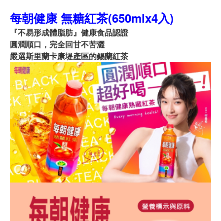
每朝健康 無糖紅茶(650mlx4入)
『不易形成體脂肪』健康食品認證
圓潤順口，完全回甘不苦澀
嚴選斯里蘭卡康堤產區的錫蘭紅茶