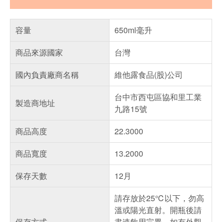
容量
650ml毫升
商品來源國家
台灣
國內負責廠商名稱
維他露食品(股)公司
台中市西屯區協和里工業
製造商地址
九路15號
商品高度
22.3000
商品寬度
13.2000
保存天數
12月
請存放於25℃以下，勿高
溫或陽光直射。開瓶後請
保存方式
盡速飲用完畢，如有外觀