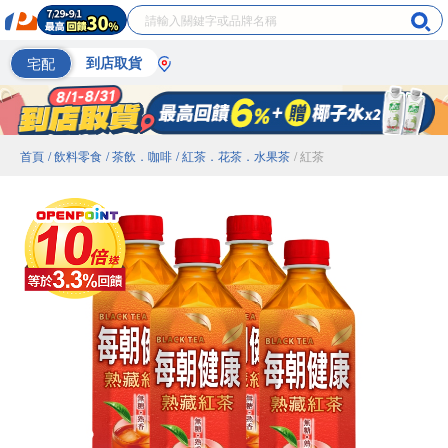
宅配
到店取貨
首頁
/ 飲料零食
/ 茶飲．咖啡
/ 紅茶．花茶．水果茶
/ 紅茶