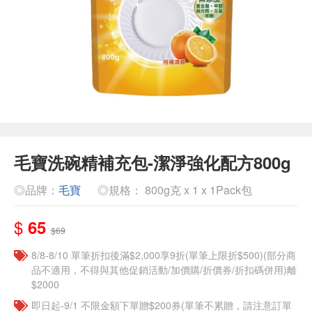
毛寶洗碗精補充包-潔淨強化配方800g
◎品牌：
毛寶
◎規格： 800g克 x 1 x 1Pack包
$
65
$69
8/8-8/10 單筆折扣後滿$2,000享9折(單筆上限折$500)(部分商
品不適用，不得與其他促銷活動/加價購/折價券/折扣碼併用)離
$2000
即日起-9/1 不限金額下單贈$200券(單筆不累贈，請注意訂單