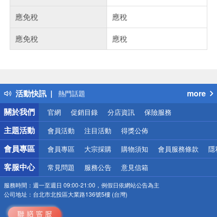
應免稅
應稅
應免稅
應稅
偏遠地區配送
詐騙網頁！請小心！
得獎公告
活動快訊
more
熱門話題
銀行優惠
關於我們
官網
促銷目錄
分店資訊
保險服務
偏遠地區配送
詐騙網頁！請小心！
主題活動
會員活動
注目活動
得獎公佈
會員專區
會員專區
大宗採購
購物須知
會員服務條款
隱
客服中心
常見問題
服務公告
意見信箱
服務時間：
週一至週日 09:00-21:00，例假日依網站公告為主
公司地址：
台北市北投區大業路136號5樓 (台灣)