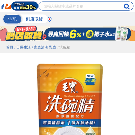
宅配
到店取貨
首頁
/ 日用生活
/ 家庭清潔 殺蟲
/ 洗碗精