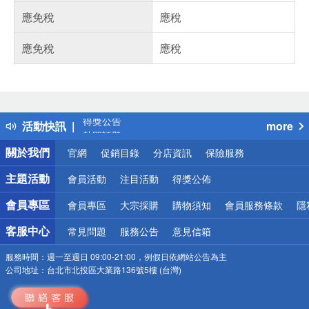
應免稅
應稅
應免稅
應稅
偏遠地區配送
詐騙網頁！請小心！
得獎公告
活動快訊
more
熱門話題
銀行優惠
關於我們
官網
促銷目錄
分店資訊
保險服務
偏遠地區配送
詐騙網頁！請小心！
主題活動
會員活動
注目活動
得獎公佈
會員專區
會員專區
大宗採購
購物須知
會員服務條款
隱
客服中心
常見問題
服務公告
意見信箱
服務時間：
週一至週日 09:00-21:00，例假日依網站公告為主
公司地址：
台北市北投區大業路136號5樓 (台灣)