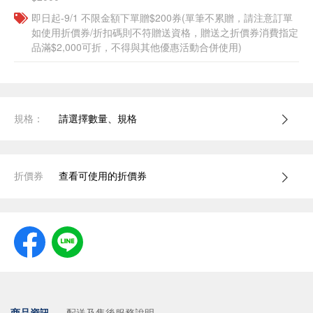
即日起-9/1 不限金額下單贈$200券(單筆不累贈，請注意訂單
如使用折價券/折扣碼則不符贈送資格，贈送之折價券消費指定
品滿$2,000可折，不得與其他優惠活動合併使用)
規格：
請選擇數量、規格
折價券
查看可使用的折價券
商品資訊
配送及售後服務說明