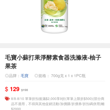
毛寶小蘇打果淨酵素食器洗滌液-柚子
果茶
◎品牌：
毛寶
◎規格： 700g克 x 1 x 1PC瓶
$
129
$198
8/8-8/10 單筆折扣後滿$2,000享9折(單筆上限折$500)(部分商
品不適用，不得與其他促銷活動/加價購/折價券/折扣碼併用)離
$2000