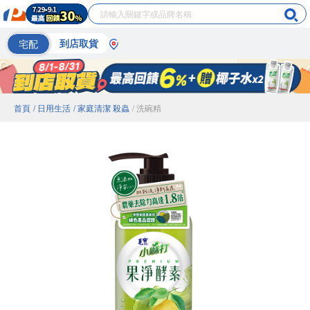
宅配
到店取貨
首頁
/ 日用生活
/ 家庭清潔 殺蟲
/ 洗碗精