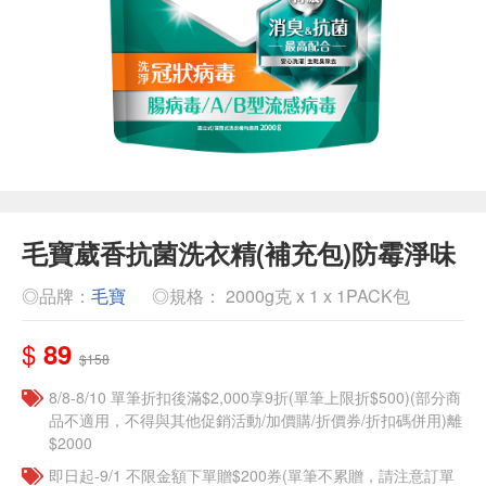
毛寶葳香抗菌洗衣精(補充包)防霉淨味
◎品牌：
毛寶
◎規格： 2000g克 x 1 x 1PACK包
$
89
$158
8/8-8/10 單筆折扣後滿$2,000享9折(單筆上限折$500)(部分商
品不適用，不得與其他促銷活動/加價購/折價券/折扣碼併用)離
$2000
即日起-9/1 不限金額下單贈$200券(單筆不累贈，請注意訂單