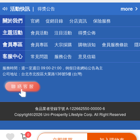
詐騙網頁！請小心！
活動快訊
more
得獎公告
熱門話題
關於我們
官網
促銷目錄
分店資訊
保險服務
銀行優惠
偏遠地區配送
主題活動
會員活動
注目活動
得獎公佈
詐騙網頁！請小心！
會員專區
會員專區
大宗採購
購物須知
會員服務條款
隱
客服中心
常見問題
服務公告
意見信箱
服務時間：
週一至週日 09:00-21:00，例假日依網站公告為主
公司地址：
台北市北投區大業路136號5樓 (台灣)
食品業者登錄字號 A-122662550-00000-6
Copyright©2026 Uni-Prosperity Lifestyle Corp. All Right Reserved
0
立即購買
加入購物車