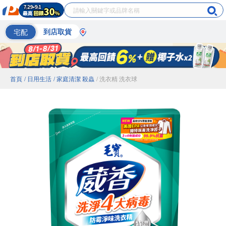
宅配
到店取貨
首頁
/ 日用生活
/ 家庭清潔 殺蟲
/ 洗衣精 洗衣球