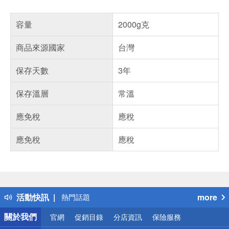
容量
2000g克
商品來源國家
台灣
保存天數
3年
保存溫層
常溫
應免稅
應稅
應免稅
應稅
偏遠地區配送
詐騙網頁！請小心！
得獎公告
活動快訊
more
熱門話題
銀行優惠
關於我們
官網
促銷目錄
分店資訊
保險服務
偏遠地區配送