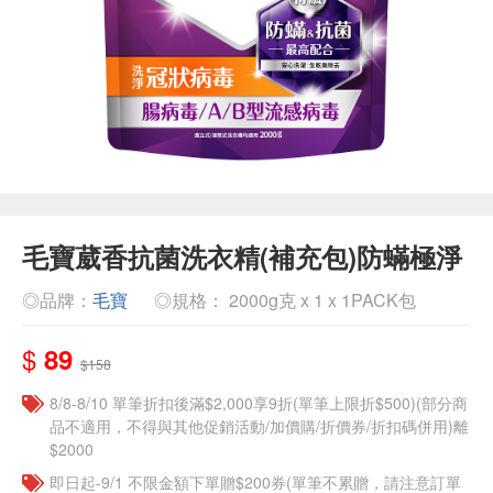
毛寶葳香抗菌洗衣精(補充包)防蟎極淨
◎品牌：
毛寶
◎規格： 2000g克 x 1 x 1PACK包
$
89
$158
8/8-8/10 單筆折扣後滿$2,000享9折(單筆上限折$500)(部分商
品不適用，不得與其他促銷活動/加價購/折價券/折扣碼併用)離
$2000
即日起-9/1 不限金額下單贈$200券(單筆不累贈，請注意訂單