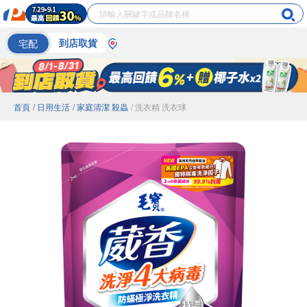
宅配
到店取貨
首頁
/ 日用生活
/ 家庭清潔 殺蟲
/ 洗衣精 洗衣球