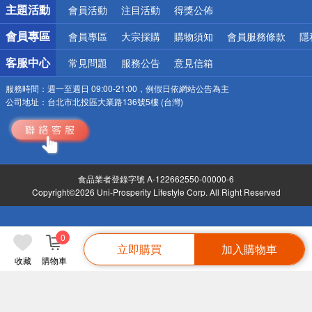
詐騙網頁！請小心！
主題活動
會員活動
注目活動
得獎公佈
會員專區
會員專區
大宗採購
購物須知
會員服務條款
隱
客服中心
常見問題
服務公告
意見信箱
服務時間：
週一至週日 09:00-21:00，例假日依網站公告為主
公司地址：
台北市北投區大業路136號5樓 (台灣)
食品業者登錄字號 A-122662550-00000-6
Copyright©2026 Uni-Prosperity Lifestyle Corp. All Right Reserved
0
立即購買
加入購物車
收藏
購物車