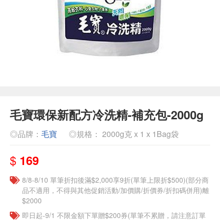
毛寶環保新配方冷洗精-補充包-2000g
◎品牌：
毛寶
◎規格： 2000g克 x 1 x 1Bag袋
$
169
8/8-8/10 單筆折扣後滿$2,000享9折(單筆上限折$500)(部分商
品不適用，不得與其他促銷活動/加價購/折價券/折扣碼併用)離
$2000
即日起-9/1 不限金額下單贈$200券(單筆不累贈，請注意訂單