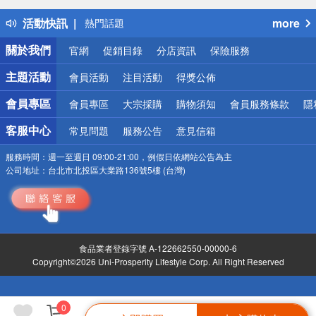
得獎公告
活動快訊
more
熱門話題
銀行優惠
關於我們
官網
促銷目錄
分店資訊
保險服務
偏遠地區配送
詐騙網頁！請小心！
主題活動
會員活動
注目活動
得獎公佈
會員專區
會員專區
大宗採購
購物須知
會員服務條款
隱
客服中心
常見問題
服務公告
意見信箱
服務時間：
週一至週日 09:00-21:00，例假日依網站公告為主
公司地址：
台北市北投區大業路136號5樓 (台灣)
食品業者登錄字號 A-122662550-00000-6
Copyright©2026 Uni-Prosperity Lifestyle Corp. All Right Reserved
0