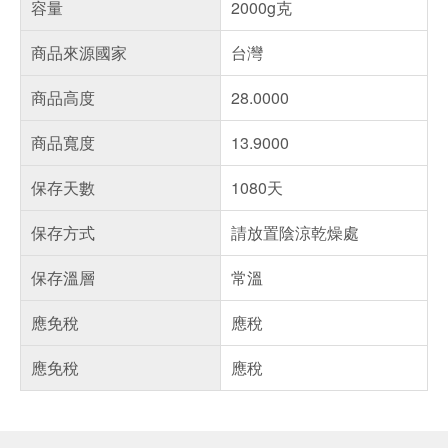
容量
2000g克
商品來源國家
台灣
商品高度
28.0000
商品寬度
13.9000
保存天數
1080天
保存方式
請放置陰涼乾燥處
保存溫層
常溫
應免稅
應稅
應免稅
應稅
偏遠地區配送
詐騙網頁！請小心！