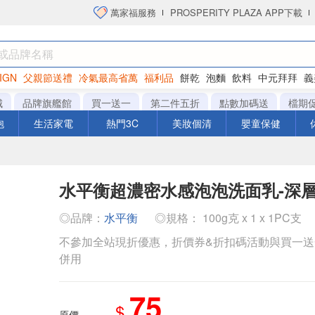
萬家福服務
PROSPERITY PLAZA APP下載
IGN
父親節送禮
冷氣最高省萬
福利品
餅乾
泡麵
飲料
中元拜拜
義
衛生紙
城
品牌旗艦館
買一送一
第二件五折
點數加碼送
檔期
泡
生活家電
熱門3C
美妝個清
嬰童保健
水平衡超濃密水感泡泡洗面乳-深
◎品牌：
水平衡
◎規格： 100g克 x 1 x 1PC支
不參加全站現折優惠，折價券&折扣碼活動與買一
併用
75
$
原價