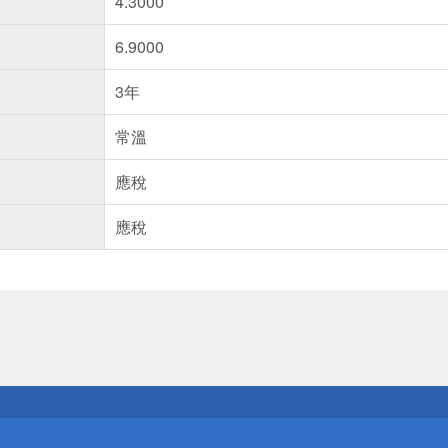
4.3000
6.9000
3年
常溫
應稅
應稅
送
請小心！