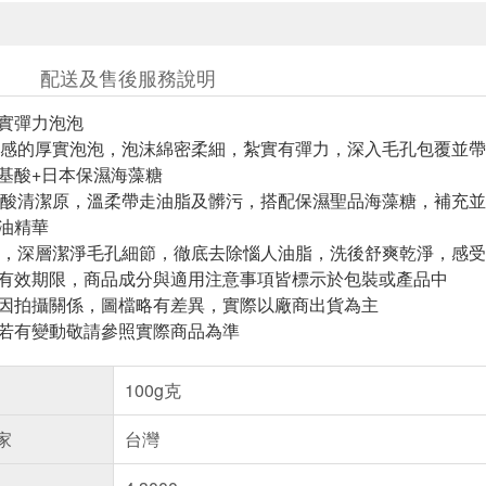
配送及售後服務說明
厚實彈力泡泡
感的厚實泡泡，泡沫綿密柔細，紮實有彈力，深入毛孔包覆並帶
胺基酸+日本保濕海藻糖
酸清潔原，溫柔帶走油脂及髒污，搭配保濕聖品海藻糖，補充並
控油精華
，深層潔淨毛孔細節，徹底去除惱人油脂，洗後舒爽乾淨，感受
與有效期限，商品成分與適用注意事項皆標示於包裝或產品中
頁因拍攝關係，圖檔略有差異，實際以廠商出貨為主
案若有變動敬請參照實際商品為準
100g克
家
台灣