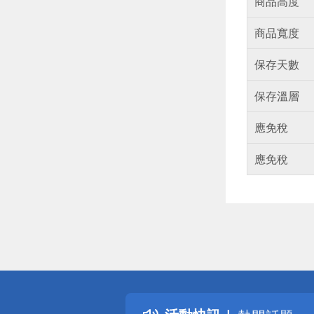
商品高度
商品寬度
保存天數
保存溫層
應免稅
應免稅
偏遠地區配
詐騙網頁！
得獎公告