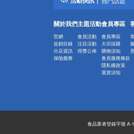
活動快訊
熱門話題
銀行優惠
偏遠地區配
關於我們
主題活動
會員專區
詐騙網頁！
官網
會員活動
會員專區
促銷目錄
注目活動
大宗採購
分店資訊
得獎公佈
購物須知
保險服務
會員服務條款
隱私權政策
退貨須知
食品業者登錄字號 A-122