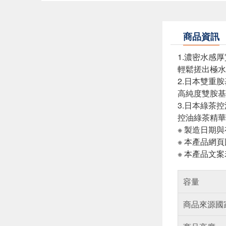
商品資訊
1.濃密水感
輕鬆搓出極水
2.日本雙重
高純度雙胺基
3.日本綠茶
控油綠茶精華
※ 製造日期
※ 本產品網
※ 本產品文
容量
商品來源國