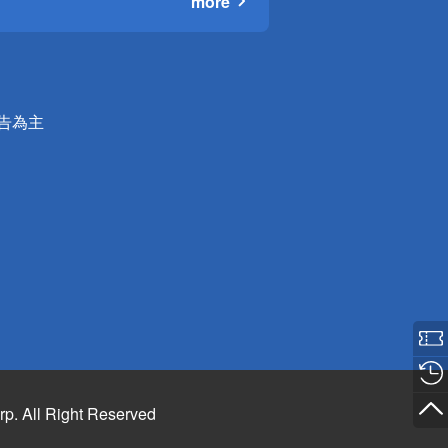
more
公告為主
rp. All Right Reserved