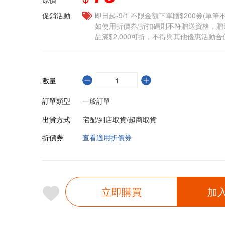
促銷活動
即日起-9/1 不限金額下單贈$200券(單
如使用折價券/折扣碼則不符贈送資格，
品滿$2,000可折，不得與其他優惠活動合
數量
訂單類型
一般訂單
出貨方式
宅配/到店取貨/超商取貨
折價券
查看適用折價券
立即購買
加