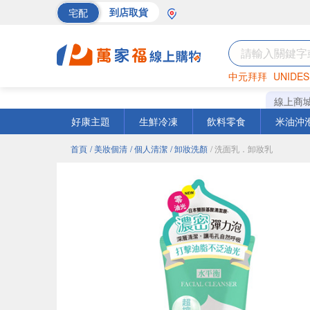
宅配
到店取貨
中元拜拜
UNIDES
海苔
巧克力
罐頭
線上商
好康主題
生鮮冷凍
飲料零食
米油沖
首頁
/ 美妝個清
/ 個人清潔
/ 卸妝洗顏
/ 洗面乳．卸妝乳