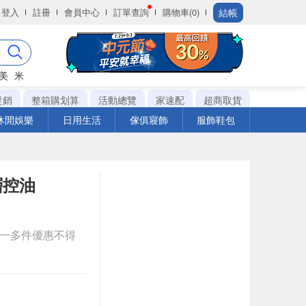
結帳
登入
註冊
會員中心
訂單查詢
購物車(0)
美
米
促銷
整箱購划算
活動總覽
家速配
超商取貨
休閒娛樂
日用生活
傢俱寢飾
服飾鞋包
層控油
送一多件優惠不得