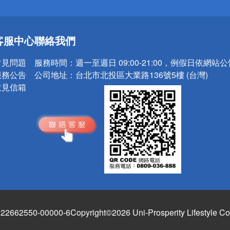
送
客服中心
聯絡我們
請小心！
常見問題
服務時間：
週一至週日 09:00-21:00，例假日依網站
服務公告
公司地址：
台北市北投區大業路136號5樓 (台灣)
意見信箱
662550-00000-6
Copyright©2026 Uni-Prosperity Lifestyle Co