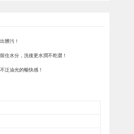
出髒污！
留住水分，洗後更水潤不乾澀！
不泛油光的暢快感！