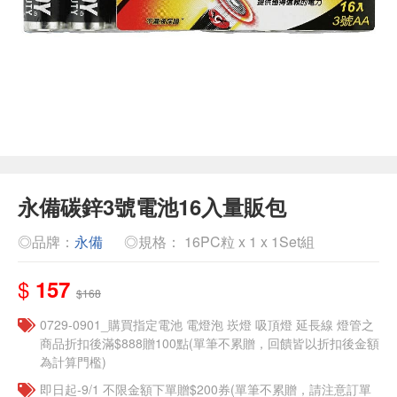
永備碳鋅3號電池16入量販包
◎品牌：
永備
◎規格： 16PC粒 x 1 x 1Set組
$
157
$168
0729-0901_購買指定電池 電燈泡 崁燈 吸頂燈 延長線 燈管之
商品折扣後滿$888贈100點(單筆不累贈，回饋皆以折扣後金額
為計算門檻)
即日起-9/1 不限金額下單贈$200券(單筆不累贈，請注意訂單