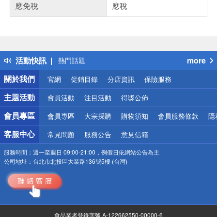
應免稅
應稅
偏遠地區配送
詐騙網頁！請小心！
得獎公告
活動快訊
more
熱門話題
銀行優惠
關於我們
官網
促銷目錄
分店資訊
保險服務
偏遠地區配送
詐騙網頁！請小心！
主題活動
會員活動
注目活動
得獎公佈
會員專區
會員專區
大宗採購
購物須知
會員服務條款
隱
客服中心
常見問題
服務公告
意見信箱
服務時間：
週一至週日 09:00-21:00，例假日依網站公告為主
公司地址：
台北市北投區大業路136號5樓 (台灣)
食品業者登錄字號 A-122662550-00000-6