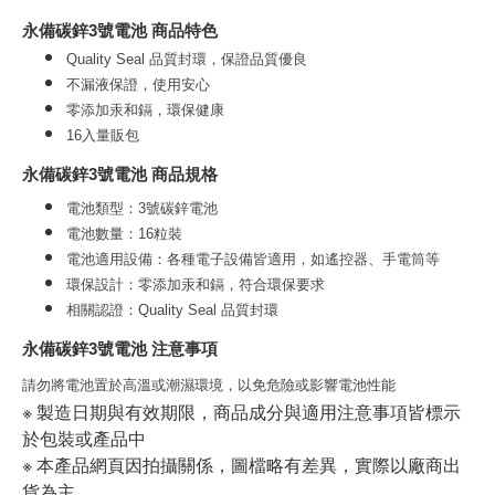
永備碳鋅3號電池 商品特色
Quality Seal 品質封環，保證品質優良
不漏液保證，使用安心
零添加汞和鎘，環保健康
16入量販包
永備碳鋅3號電池 商品規格 
電池類型：3號碳鋅電池
電池數量：16粒裝
電池適用設備：各種電子設備皆適用，如遙控器、手電筒等
環保設計：零添加汞和鎘，符合環保要求
相關認證：Quality Seal 品質封環
永備碳鋅3號電池 注意事項
請勿將電池置於高溫或潮濕環境，以免危險或影響電池性能
※ 製造日期與有效期限，商品成分與適用注意事項皆標示
於包裝或產品中
※ 本產品網頁因拍攝關係，圖檔略有差異，實際以廠商出
貨為主