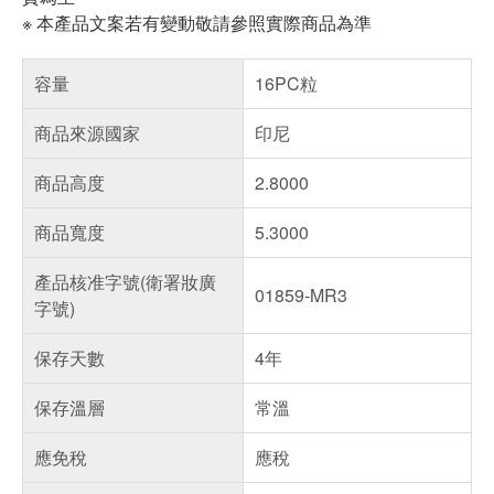
※ 本產品文案若有變動敬請參照實際商品為準
容量
16PC粒
商品來源國家
印尼
商品高度
2.8000
商品寬度
5.3000
產品核准字號(衛署妝廣
01859-MR3
字號)
保存天數
4年
保存溫層
常溫
應免稅
應稅