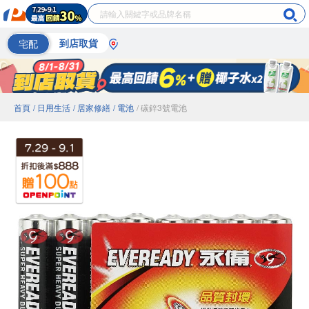
宅配
到店取貨
首頁
/ 日用生活
/ 居家修繕
/ 電池
/ 碳鋅3號電池