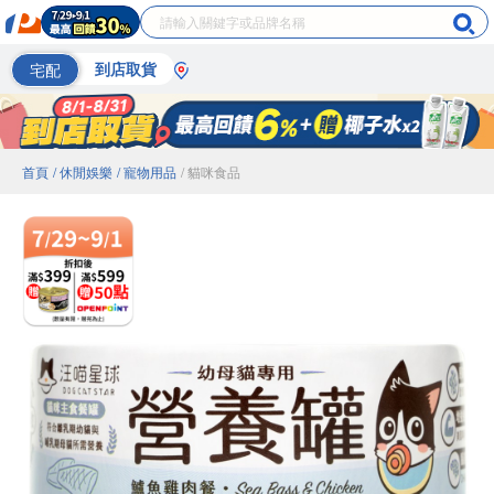
宅配
到店取貨
首頁
/ 休閒娛樂
/ 寵物用品
/ 貓咪食品