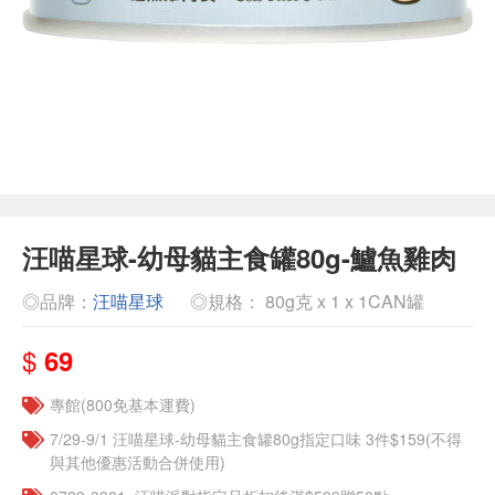
汪喵星球-幼母貓主食罐80g-鱸魚雞肉
◎品牌：
汪喵星球
◎規格： 80g克 x 1 x 1CAN罐
$
69
專館(800免基本運費)
7/29-9/1 汪喵星球-幼母貓主食罐80g指定口味 3件$159(不得
與其他優惠活動合併使用)