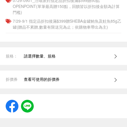
0729-0901_汪喵派對指定品折扣後滿$599贈50點
OPENPOINT(單筆最高贈150點，回饋皆以折扣後金額為計算
門檻)
7/29-9/1 指定品折扣後滿$399贈SHEBA金罐鮪魚及鮭魚85g乙
罐(贈品不累贈,數量有限送完為止；依購物車帶出為主)
規格：
請選擇數量、規格
折價券
查看可使用的折價券