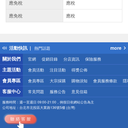
應免稅
應稅
應免稅
應稅
偏遠地區配送
詐騙網頁！請小心！
得獎公告
活動快訊
more
熱門話題
銀行優惠
關於我們
官網
促銷目錄
分店資訊
保險服務
偏遠地區配送
詐騙網頁！請小心！
主題活動
會員活動
注目活動
得獎公佈
會員專區
會員專區
大宗採購
購物須知
會員服務條款
隱
客服中心
常見問題
服務公告
意見信箱
服務時間：
週一至週日 09:00-21:00，例假日依網站公告為主
公司地址：
台北市北投區大業路136號5樓 (台灣)