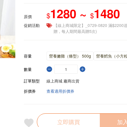
1280 ~
1480
$
$
原價
促銷活動
【線上商城限定】_0729-0820 滿$2200
贈，每人期間最高贈5次)
容量
營養嫩雞（條型） 500g
營養鱈魚（小方粒
數量
訂單類型
線上商城 廠商出貨
折價券
查看適用折價券
立即購買
加