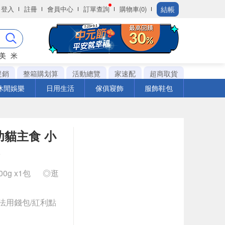
結帳
登入
註冊
會員中心
訂單查詢
購物車(0)
美
米
促銷
整箱購划算
活動總覽
家速配
超商取貨
休閒娛樂
日用生活
傢俱寢飾
服飾鞋包
幼貓主食 小
0g x1包
◎逛
法用錢包/紅利點