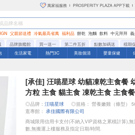
萬家福服務
PROSPERITY PLAZA APP下載
IGN
父親節送禮
冷氣最高省萬
福利品
餅乾
泡麵
飲料
中元拜拜
義
衛生紙
城
品牌旗艦館
買一送一
第二件五折
點數加碼送
檔期
泡
生活家電
熱門3C
美妝個清
嬰童保健
[承佳] 汪喵星球 幼貓凍乾主食餐 
方粒 主食 貓主食 凍乾主食 主食餐
◎品牌：
汪喵星球
◎規格： 營養嫩雞（條型） 50
逛專館：
承佳國際有限公司
商城限用信用卡支付(不納入VIP資格之累積計算),無
數,無搬運上樓服務及指定日期/時間.