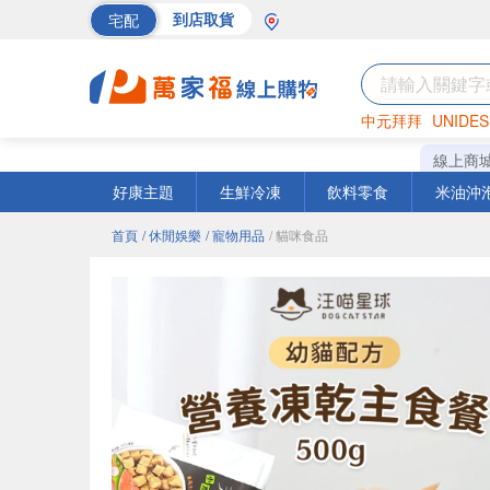
宅配
到店取貨
中元拜拜
UNIDES
海苔
巧克力
罐頭
線上商
好康主題
生鮮冷凍
飲料零食
米油沖
首頁
/ 休閒娛樂
/ 寵物用品
/ 貓咪食品