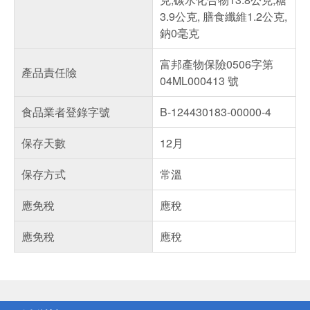
3.9公克, 膳食纖維1.2公克,
鈉0毫克
富邦產物保險0506字第
產品責任險
04ML000413 號
食品業者登錄字號
B-124430183-00000-4
保存天數
12月
保存方式
常溫
應免稅
應稅
應免稅
應稅
偏遠地區配送
詐騙網頁！請小心！
得獎公告