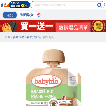
宅配
到店取貨
首頁
/ 嬰童保健
/ 嬰幼兒食品
/ 嬰兒點心