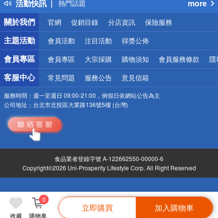
活動快訊
more
熱門話題
銀行優惠
關於我們
官網
促銷目錄
分店資訊
保險服務
偏遠地區配送
詐騙網頁！請小心！
主題活動
會員活動
注目活動
得獎公佈
會員專區
會員專區
大宗採購
購物須知
會員服務條款
隱
客服中心
常見問題
服務公告
意見信箱
服務時間：
週一至週日 09:00-21:00，例假日依網站公告為主
公司地址：
台北市北投區大業路136號5樓 (台灣)
食品業者登錄字號 A-122662550-00000-6
Copyright©2026 Uni-Prosperity Lifestyle Corp. All Right Reserved
0
立即購買
加入購物車
收藏
購物車