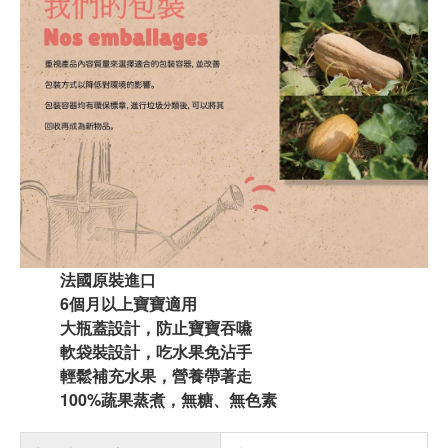
法國原裝進口
6個月以上寶寶適用
大瓶蓋設計，防止寶寶吞嚥
軟袋裝設計，吃水果免沾手
輕鬆補充水果，營養帶著走
100%蔬果蒸煮，無糖、無色素