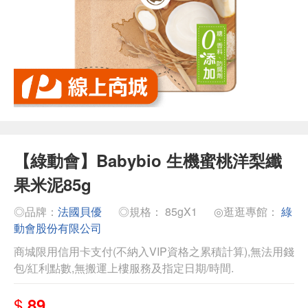
【綠動會】Babybio 生機蜜桃洋梨纖
果米泥85g
◎品牌：
法國貝優
◎規格： 85gX1
◎逛逛專館：
綠
動會股份有限公司
商城限用信用卡支付(不納入VIP資格之累積計算),無法用錢
包/紅利點數,無搬運上樓服務及指定日期/時間.
$
89