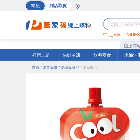
宅配
到店取貨
中元拜拜
UNIDES
海苔
巧克力
罐頭
線上商
好康主題
生鮮冷凍
飲料零食
米油沖
首頁
/ 嬰童保健
/ 嬰幼兒食品
/ 嬰兒點心