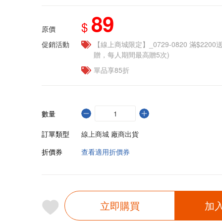
89
$
原價
促銷活動
【線上商城限定】_0729-0820 滿$2200
贈，每人期間最高贈5次)
單品享85折
數量
訂單類型
線上商城 廠商出貨
折價券
查看適用折價券
立即購買
加