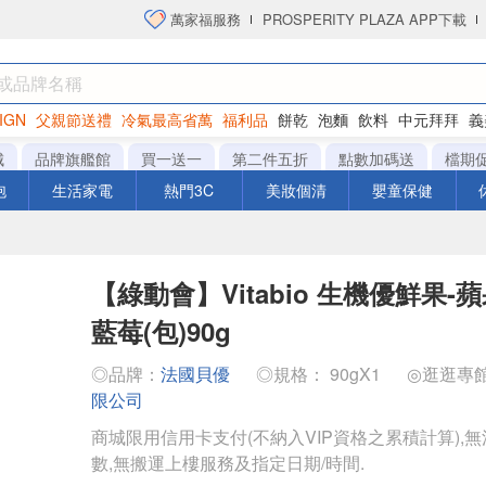
萬家福服務
PROSPERITY PLAZA APP下載
IGN
父親節送禮
冷氣最高省萬
福利品
餅乾
泡麵
飲料
中元拜拜
義
衛生紙
城
品牌旗艦館
買一送一
第二件五折
點數加碼送
檔期
泡
生活家電
熱門3C
美妝個清
嬰童保健
【綠動會】Vitabio 生機優鮮果
藍莓(包)90g
◎品牌：
法國貝優
◎規格： 90gX1
◎逛逛專
限公司
商城限用信用卡支付(不納入VIP資格之累積計算),無
數,無搬運上樓服務及指定日期/時間.