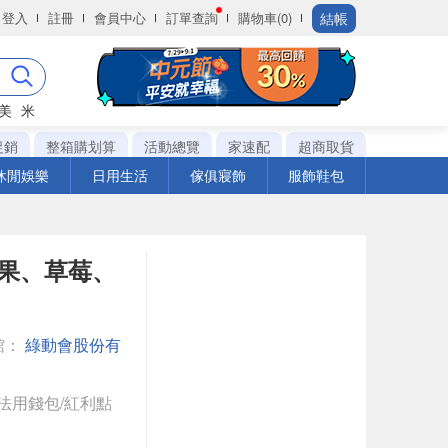
結帳
登入
註冊
會員中心
訂單查詢
購物車(0)
美
米
促銷
整箱購划算
活動總覽
家速配
超商取貨
休閒娛樂
日用生活
傢俱寢飾
服飾鞋包
-蘋果、草莓、
館：
綠動會股份有
法用錢包/紅利點