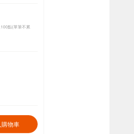
送100點(單筆不累
入購物車