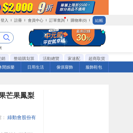
結帳
登入
註冊
會員中心
訂單查詢
購物車(0)
米
促銷
整箱購划算
活動總覽
家速配
超商取貨
休閒娛樂
日用生活
傢俱寢飾
服飾鞋包
-蘋果芒果鳳梨
館：
綠動會股份有