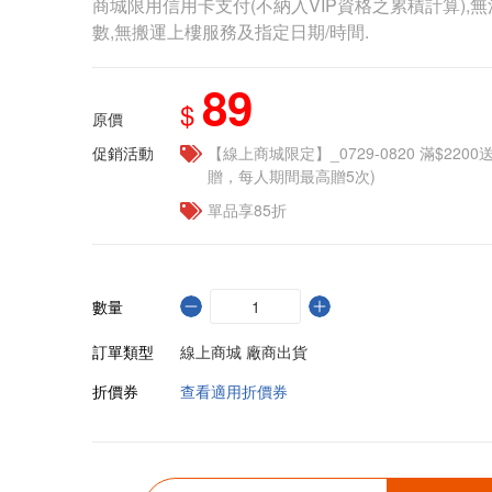
商城限用信用卡支付(不納入VIP資格之累積計算),無
數,無搬運上樓服務及指定日期/時間.
89
$
原價
促銷活動
【線上商城限定】_0729-0820 滿$2200
贈，每人期間最高贈5次)
單品享85折
數量
訂單類型
線上商城 廠商出貨
折價券
查看適用折價券