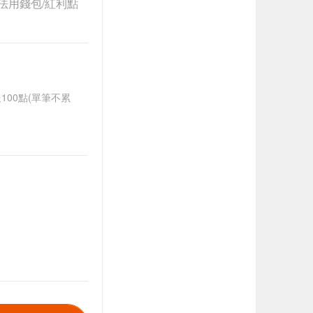
法用錢包/紅利點
送100點(單筆不累