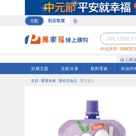
宅配
到店取貨
中元拜拜
UNIDES
巧克力
罐頭
咖啡
線上商
好康主題
生鮮冷凍
飲料零食
米油沖
首頁
/ 嬰童保健
/ 嬰幼兒食品
/ 嬰兒點心