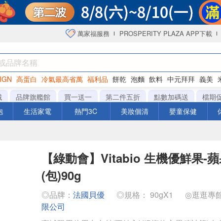
萬家福服務
PROSPERITY PLAZA APP下載
IGN
高蛋白
冷氣最高省萬
福利品
餅乾
泡麵
飲料
中元拜拜
義美
海苔
城
品牌旗艦館
買一送一
第二件五折
點數加碼送
檔期
泡
生活家電
熱門3C
美妝個清
嬰童保健
【綠動會】Vitabio 生機優鮮果
(包)90g
◎品牌：
法國貝優
◎規格： 90gX1
◎逛逛專
限公司