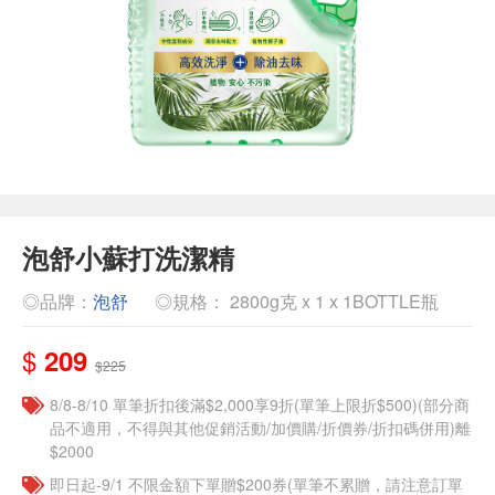
泡舒小蘇打洗潔精
◎品牌：
泡舒
◎規格： 2800g克 x 1 x 1BOTTLE瓶
$
209
$225
8/8-8/10 單筆折扣後滿$2,000享9折(單筆上限折$500)(部分商
品不適用，不得與其他促銷活動/加價購/折價券/折扣碼併用)離
$2000
即日起-9/1 不限金額下單贈$200券(單筆不累贈，請注意訂單