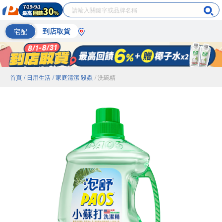
宅配
到店取貨
首頁
/ 日用生活
/ 家庭清潔 殺蟲
/ 洗碗精