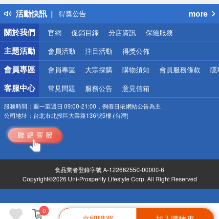
得獎公告
活動快訊
more
熱門話題
銀行優惠
關於我們
官網
促銷目錄
分店資訊
保險服務
偏遠地區配送
詐騙網頁！請小心！
主題活動
會員活動
注目活動
得獎公佈
會員專區
會員專區
大宗採購
購物須知
會員服務條款
隱
客服中心
常見問題
服務公告
意見信箱
服務時間：
週一至週日 09:00-21:00，例假日依網站公告為主
公司地址：
台北市北投區大業路136號5樓 (台灣)
食品業者登錄字號 A-122662550-00000-6
Copyright©2026 Uni-Prosperity Lifestyle Corp. All Right Reserved
0
立即購買
加入購物車