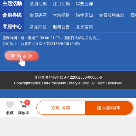
主題活動
會員活動
注目活動
得獎公佈
會員專區
會員專區
大宗採購
購物須知
會員服務條款
隱
客服中心
常見問題
服務公告
意見信箱
服務時間：
週一至週日 09:00-21:00，例假日依網站公告為主
公司地址：
台北市北投區大業路136號5樓 (台灣)
食品業者登錄字號 A-122662550-00000-6
Copyright©2026 Uni-Prosperity Lifestyle Corp. All Right Reserved
0
立即購買
加入購物車
收藏
購物車