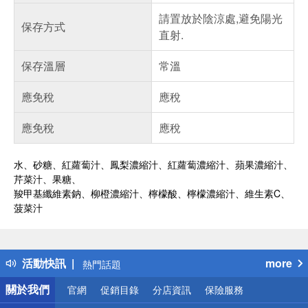
請置放於陰涼處,避免陽光
保存方式
直射.
保存溫層
常溫
應免稅
應稅
應免稅
應稅
水、砂糖、紅蘿蔔汁、鳳梨濃縮汁、紅蘿蔔濃縮汁、蘋果濃縮汁、
芹菜汁、果糖、
羧甲基纖維素鈉、柳橙濃縮汁、檸檬酸、檸檬濃縮汁、維生素C、
菠菜汁
偏遠地區配送
詐騙網頁！請小心！
得獎公告
活動快訊
more
熱門話題
銀行優惠
關於我們
官網
促銷目錄
分店資訊
保險服務
偏遠地區配送
詐騙網頁！請小心！