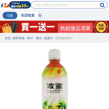
宅配
到店取貨
首頁
/ 飲料零食
/ 果汁．養生
/ 蔬果汁
/ 混和蔬菜果汁