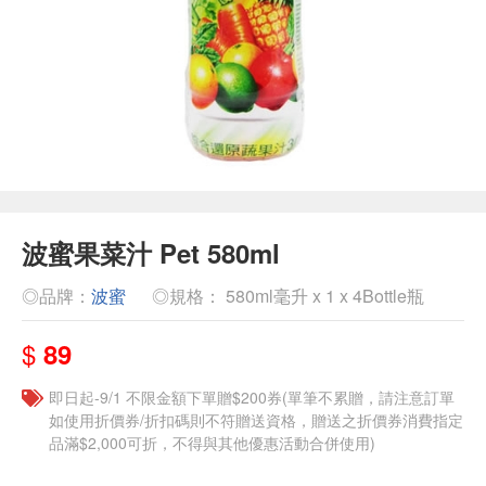
波蜜果菜汁 Pet 580ml
◎品牌：
波蜜
◎規格： 580ml毫升 x 1 x 4Bottle瓶
$
89
即日起-9/1 不限金額下單贈$200券(單筆不累贈，請注意訂單
如使用折價券/折扣碼則不符贈送資格，贈送之折價券消費指定
品滿$2,000可折，不得與其他優惠活動合併使用)